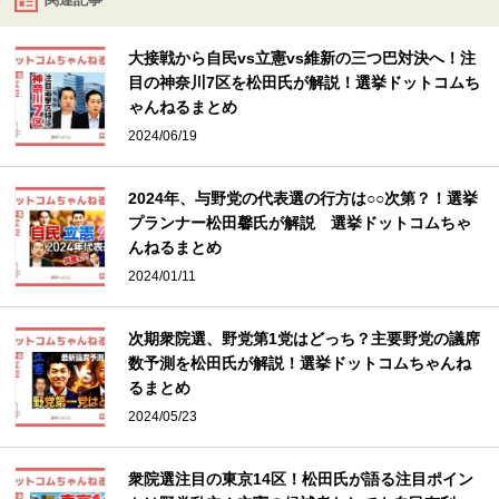
大接戦から自民vs立憲vs維新の三つ巴対決へ！注
目の神奈川7区を松田氏が解説！選挙ドットコムち
ゃんねるまとめ
2024/06/19
2024年、与野党の代表選の行方は○○次第？！選挙
プランナー松田馨氏が解説 選挙ドットコムちゃ
んねるまとめ
2024/01/11
次期衆院選、野党第1党はどっち？主要野党の議席
数予測を松田氏が解説！選挙ドットコムちゃんね
るまとめ
2024/05/23
衆院選注目の東京14区！松田氏が語る注目ポイン