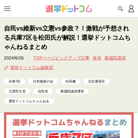
自民vs維新vs立憲vs参政？！激戦が予想され
る兵庫7区を松田氏が解説！選挙ドットコムち
ゃんねるまとめ
2024/6/26
TOPページピックアップ記事
政党
衆議院選挙
選挙ドットコム編集部
兵庫7区
日本維新の会
松田馨
注目選挙区
立憲民主党
自民党
衆議院議員選挙
選挙ドットコムちゃんねる