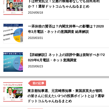
トは野党乱立！立憲の候補者なしでも自民有利
か？！選挙ドットコムちゃんねるまとめ
2024/06/18
一斉休校の賛否は？内閣支持率への影響は？2020
年3月電話・ネットの意識調査 結果解説
2020/03/31
【詳細解説】ネット上の誹謗中傷は規制すべき!?2
020年6月電話・ネット意識調査
2020/06/23
東京都知事選、元宮崎県知事・東国原英夫が都民
の皆さんに伝えたい3つの投票ポイントとは？選挙
ドットコムちゃんねるまとめ