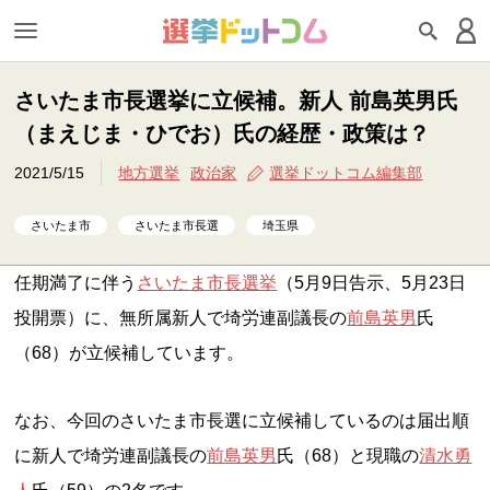
さいたま市長選挙に立候補。新人 前島英男氏
（まえじま・ひでお）氏の経歴・政策は？
2021/5/15
地方選挙
政治家
選挙ドットコム編集部
さいたま市
さいたま市長選
埼玉県
任期満了に伴う
さいたま市長選挙
（5月9日告示、5月23日
投開票）に、無所属新人で埼労連副議長の
前島英男
氏
（68）が立候補しています。
なお、今回のさいたま市長選に立候補しているのは届出順
に新人で埼労連副議長の
前島英男
氏（68）と現職の
清水勇