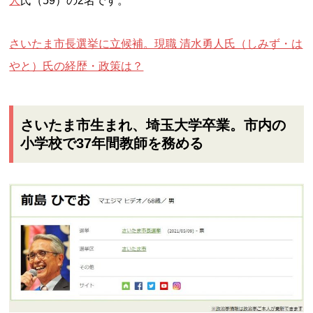
人
氏（59）の2名です。
さいたま市長選挙に立候補。現職 清水勇人氏（しみず・は
やと）氏の経歴・政策は？
さいたま市生まれ、埼玉大学卒業。市内の
小学校で37年間教師を務める