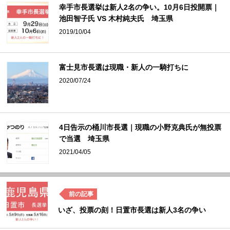
幸手市長選挙は新人2名の争い。10月6日投開票｜
池田智子氏 VS 木村純夫氏 埼玉県
2019/10/04
富士見市長選は現職・新人の一騎打ちに
2020/07/24
4日告示の桶川市長選｜現職の小野克典氏が無投票
で当選 埼玉県
2021/04/05
いざ、投票の刻！日置市長選は新人3名の争い