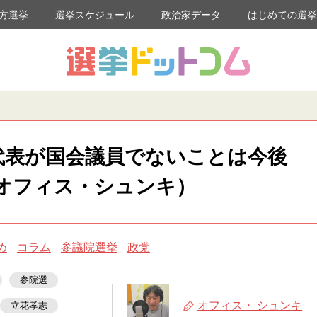
方選挙
選挙スケジュール
政治家データ
はじめての選
代表が国会議員でないことは今後
オフィス・シュンキ）
め
コラム
参議院選挙
政党
参院選
オフィス・ シュンキ
立花孝志