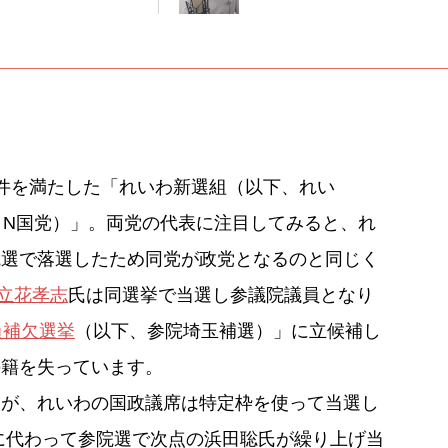
件を満たした「れいわ新選組（以下、れい
、N国党）」。両党の代表に注目してみると、れ
院選で落選したため同党が政党となるのと同じく
立花孝志
氏は同選挙で当選し参議院議員となり
員補欠選挙
（以下、参院埼玉補選）」に立候補し
の籍を失っています。
たが、れいわの国政議席は特定枠を使って当選し
に代わって参院選で次点の浜田聡氏が繰り上げ当