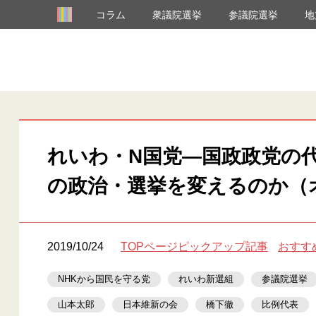
コラム
衆議院選挙
参議院選挙
地
れいわ・N国党―国政政党の
の政治・選挙を変えるのか（
2019/10/24
TOPページピックアップ記事
おすす
NHKから国民を守る党
れいわ新選組
参議院選挙
山本太郎
日本維新の会
橋下徹
比例代表