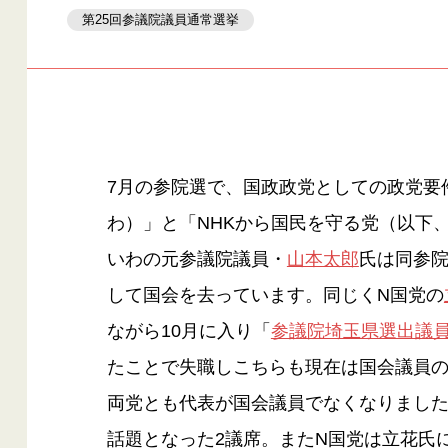
第25回参議院議員通常選挙
7月の参院選で、国政政党としての政党要
わ）」と「NHKから国民を守る党（以下
いわの元参議院議員・
山本太郎
氏は同参
して国会を去っています。同じくN国党の
ながら10月に入り「
参議院埼玉県選出議
たことで失職しこちらも現在は国会議員
両党とも代表が国会議員でなくなりまし
話題となった2議席。またN国党は立花氏