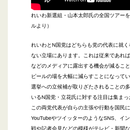
れいわ新選組・山本太郎氏の全国ツアーを知
ルより）
れいわとN国党はどちらも党の代表に就く
ない立場にあります。これは従来であれ
などのメディアに露出する機会が減るこ
ピールの場を大幅に減らすことになって
選挙への立候補が取りざたされることの
いるN国党・立花氏に対する注目は集まっ
この両党代表が自らの主張や行動を国民
YouTubeやツイッターのようなSNS
戦や記者会見などの模様がテレビ・新聞