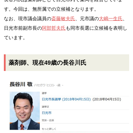
す。今回は、無所属での立候補となります。
なお、現市議会議員の
斎藤敏夫氏
、元市議の
大嶋一生氏
、
日光市前副市長の
阿部哲夫氏
も同市長選に立候補を表明し
ています。
薬剤師、現在49歳の長谷川氏