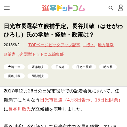
日光市長選挙立候補予定。長谷川敬（はせがわ
ひろし）氏の学歴・経歴・政策は？
2018/3/2
TOPページピックアップ記事
コラム
地方選挙
政治家
選挙ドットコム編集部
大嶋一生
斎藤敏夫
日光市
日光市長選
栃木県
長谷川敬
阿部哲夫
2017年12月26日の日光市役所での記者会見において、任
期満了にともなう
日光市長選（4月8日告示、15日投開票）
に
長谷川敬氏
が立候補を表明しました。
長谷川氏は薬剤師として日光市内で薬局を経営していま