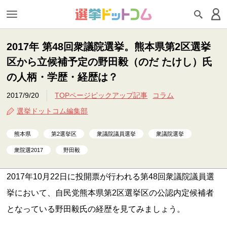
2017年 第48回衆議院選挙。熊本県第2区選挙
区から立候補予定の野田毅（のだ たけし）氏
の人柄・学歴・経歴は？
2017/9/20
TOPページピックアップ記事
コラム
選挙ドットコム編集部
熊本県
第2選挙区
衆議院議員選挙
衆議院選挙
衆院選2017
野田毅
2017年10月22日に投開票が行われる第48回衆議院議員選
挙において、自民党熊本県第2区選挙区の公認内定候補者
となっている野田毅氏の経歴を見てみましょう。