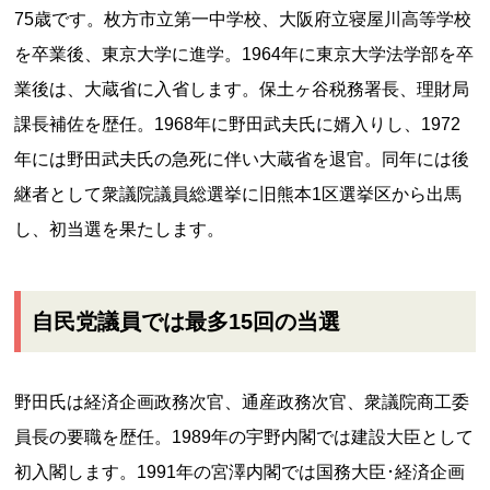
75歳です。枚方市立第一中学校、大阪府立寝屋川高等学校
を卒業後、東京大学に進学。1964年に東京大学法学部を卒
業後は、大蔵省に入省します。保土ヶ谷税務署長、理財局
課長補佐を歴任。1968年に野田武夫氏に婿入りし、1972
年には野田武夫氏の急死に伴い大蔵省を退官。同年には後
継者として衆議院議員総選挙に旧熊本1区選挙区から出馬
し、初当選を果たします。
自民党議員では最多15回の当選
野田氏は経済企画政務次官、通産政務次官、衆議院商工委
員長の要職を歴任。1989年の宇野内閣では建設大臣として
初入閣します。1991年の宮澤内閣では国務大臣･経済企画