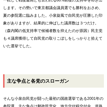
一転して戦後最高とも言われる80%前後の支持率を叩き出
します。その勢いで東京都議会議員選でも勝利をおさめ、
夏の参院選に臨みました。小泉旋風で自民党が圧勝した印
象がありますが、結果的に伸ばした議席数は３つだけ。
（森内閣の低支持率で候補者数を抑えたのが原因）民主党
も４議席獲得して自民党の取りこぼしをしっかりと拾えて
いた選挙でした。
主な争点と各党のスローガン
そんな小泉自民党が闘った最初の国政選挙である2001年の
参院選、主な争点は郵政民営化、地方交付税交付金、道路