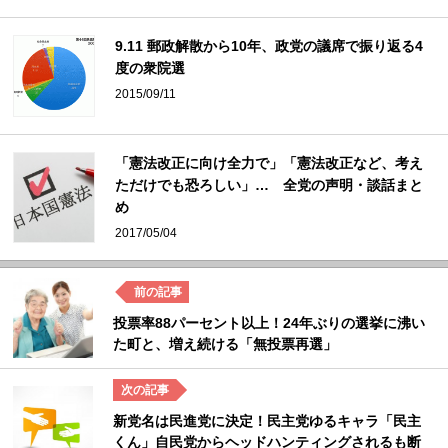
9.11 郵政解散から10年、政党の議席で振り返る4
度の衆院選
2015/09/11
「憲法改正に向け全力で」「憲法改正など、考え
ただけでも恐ろしい」… 全党の声明・談話まと
め
2017/05/04
投票率88パーセント以上！24年ぶりの選挙に沸い
た町と、増え続ける「無投票再選」
新党名は民進党に決定！民主党ゆるキャラ「民主
くん」自民党からヘッドハンティングされるも断