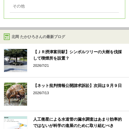
その他
北岡 たかひろさんの最新ブログ
【ＪＲ摂津富田駅】シンボルツリーの大樹を伐採
して喫煙所を設置？
2026/7/21
【ネット批判情報公開請求訴訟】次回は９月９日
2026/7/13
人工衛星による水道管の漏水調査はあまり効率的
ではないが科学の進展のために取り組むべき