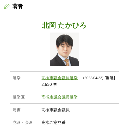
著者
北岡 たかひろ
選挙
高槻市議会議員選挙
[当選]
(2023/04/23)
2,530 票
選挙区
高槻市議会議員選挙
肩書
高槻市議会議員
党派・会派
高槻ご意見番