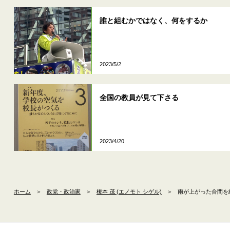
誰と組むかではなく、何をするか
2023/5/2
全国の教員が見て下さる
2023/4/20
ホーム
＞
政党・政治家
＞
榎本 茂 (エノモト シゲル)
＞
雨が上がった合間を