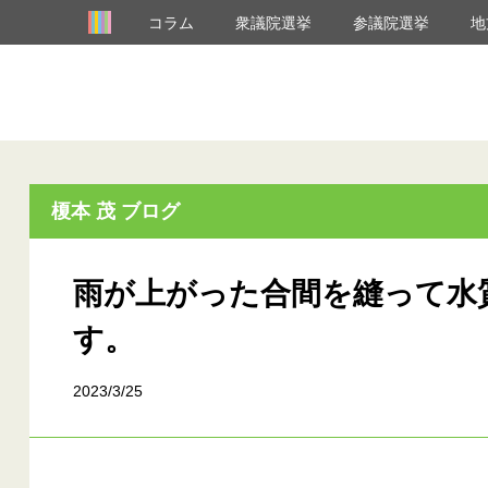
コラム
衆議院選挙
参議院選挙
地
榎本 茂 ブログ
雨が上がった合間を縫って水
す。
2023/3/25