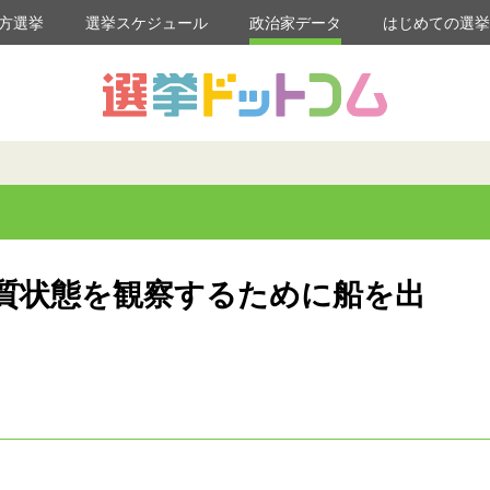
方選挙
選挙スケジュール
政治家データ
はじめての選
質状態を観察するために船を出