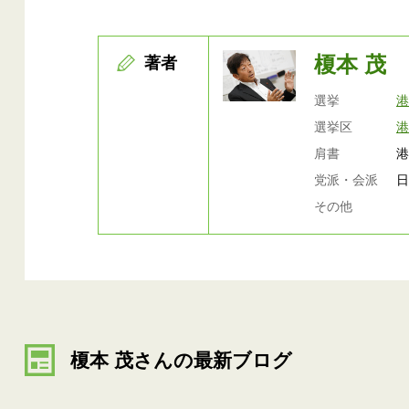
榎本 茂
著者
選挙
選挙区
肩書
党派・会派
その他
榎本 茂さんの最新ブログ