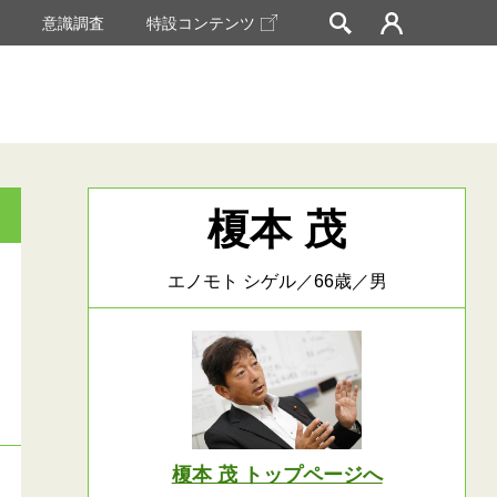
挙
意識調査
特設コンテンツ
榎本 茂
エノモト シゲル／66歳／男
榎本 茂 トップページへ