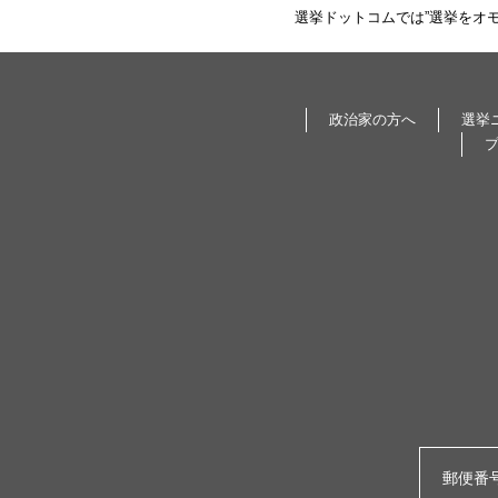
選挙ドットコムでは”選挙をオ
政治家の方へ
選挙
郵便番