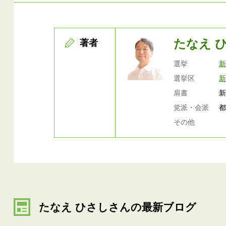
たなえ 
著者
選挙
選挙区
肩書
党派・会派
その他
たなえ ひさしさんの最新ブログ