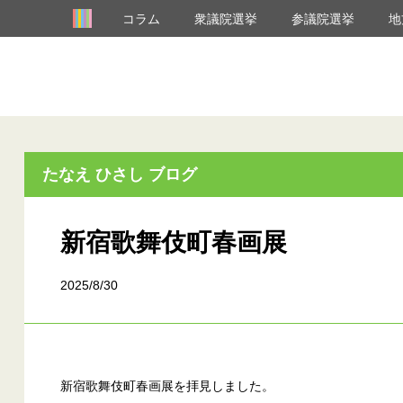
コラム
衆議院選挙
参議院選挙
地
たなえ ひさし ブログ
新宿歌舞伎町春画展
2025/8/30
新宿歌舞伎町春画展を拝見しました。