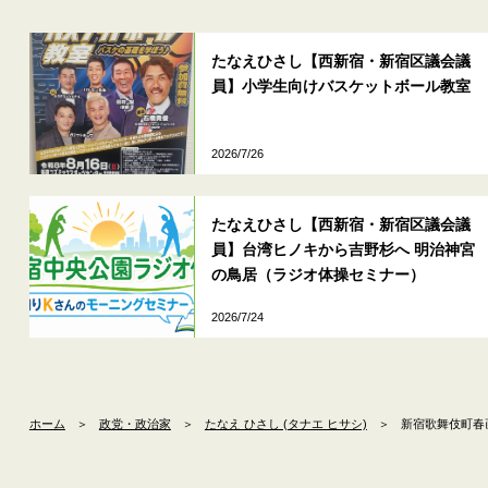
たなえひさし【西新宿・新宿区議会議
員】小学生向けバスケットボール教室
2026/7/26
たなえひさし【西新宿・新宿区議会議
員】台湾ヒノキから吉野杉へ 明治神宮
の鳥居（ラジオ体操セミナー）
2026/7/24
ホーム
＞
政党・政治家
＞
たなえ ひさし (タナエ ヒサシ)
＞
新宿歌舞伎町春