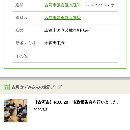
選挙
古河市議会議員選挙
- 票
(2027/04/30)
選挙区
古河市議会議員選挙
肩書
幸福実現党茨城県副代表
党派・会派
幸福実現党
その他
古川 かずみさんの最新ブログ
【古河市】R8.6.28 市政報告会を行いました。
2026/7/3