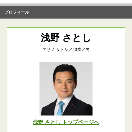
プロフィール
浅野 さとし
アサノ サトシ／43歳／男
浅野 さとし トップページへ