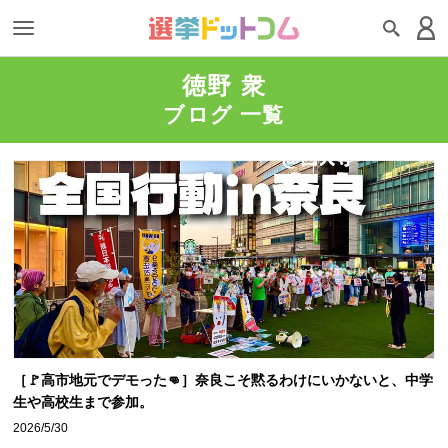
徳野 衆
ブログ 一覧
［🚩高市地元でデモった👊］奈良こそ黙るわけにいかないと、中学
生や高校生まで参加。
2026/5/30