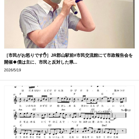
［市民がお怒りです✋］JR郡山駅前#市民交流館にて市政報告会を
開催🍀僕は主に、市民と反対した県...
2026/5/19