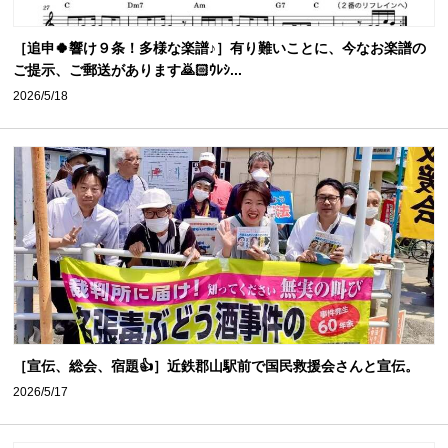
［追申🍀響け９条！多様な楽譜♪］有り難いことに、今なお楽譜の
ご提示、ご郵送があります🙇🏻ｳﾚｼ...
2026/5/18
［宣伝、総会、宿題👍］近鉄郡山駅前で国民救援会さんと宣伝。
2026/5/17