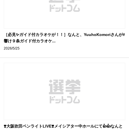
［必見✨ガイド付カラオケが！！］なんと、YuuhoKomoriさんが#
響け９条ガイド付カラオケ...
2026/5/25
❣️大阪吹田ペンライトLIVE❣️メイシアター中ホールにて👍👍なんと