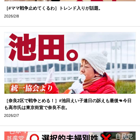
［#ママ戦争止めてくるわ］トレンド入りが話題。
2026/2/8
［奈良2区で戦争とめる！］#池田えい子連日の訴えも最後👊今日
も高市氏は東京街宣で奈良不在。
2026/2/7