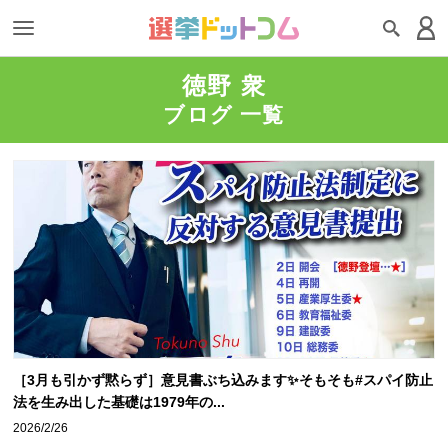
徳野 衆
ブログ 一覧
［3月も引かず黙らず］意見書ぶち込みます✨そもそも#スパイ防止
法を生み出した基礎は1979年の...
2026/2/26