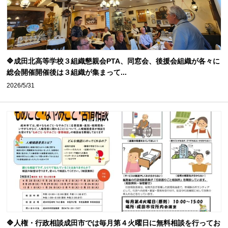
🔷成田北高等学校３組織懇親会PTA、同窓会、後援会組織が各々に
総会開催開催後は３組織が集まって...
2026/5/31
🔷人権・行政相談成田市では毎月第４火曜日に無料相談を行ってお