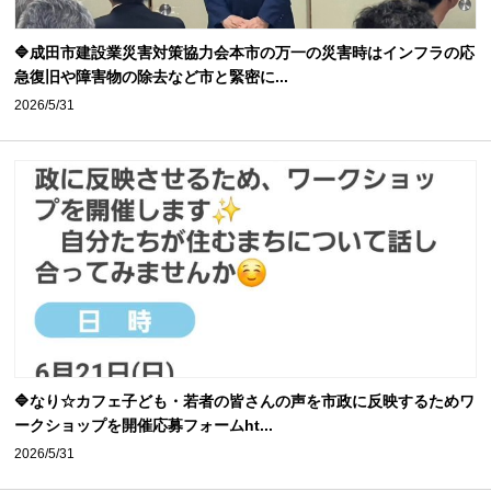
🔷成田市建設業災害対策協力会本市の万一の災害時はインフラの応
急復旧や障害物の除去など市と緊密に...
2026/5/31
🔷なり☆カフェ子ども・若者の皆さんの声を市政に反映するためワ
ークショップを開催応募フォームht...
2026/5/31