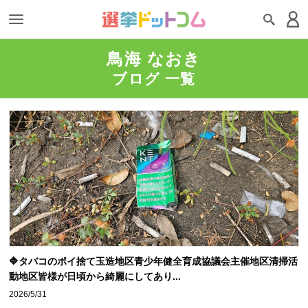
鳥海 なおき
ブログ 一覧
🔷タバコのポイ捨て玉造地区青少年健全育成協議会主催地区清掃活
動地区皆様が日頃から綺麗にしてあり...
2026/5/31