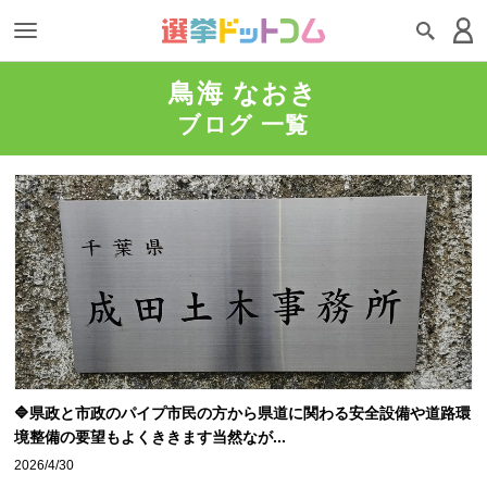
鳥海 なおき
ブログ 一覧
🔷県政と市政のパイプ市民の方から県道に関わる安全設備や道路環
境整備の要望もよくききます当然なが...
2026/4/30