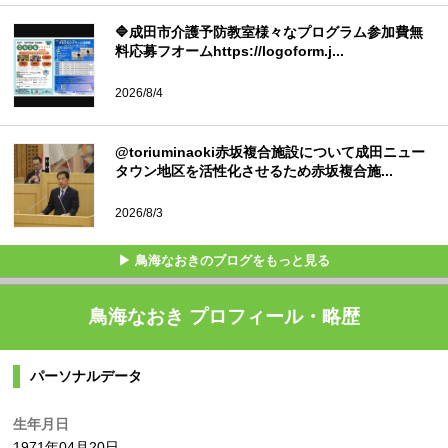
🔷成田市介護予防教室様々なプログラム参加費無
料応募フオームhttps://logoform.j...
2026/8/4
@toriuminaoki赤坂複合施設について成田ニュー
タウン地区を活性化させるため赤坂複合施...
2026/8/3
▶ 鳥海なおきのブログをもっと見る
鳥海なおき プロフィール・略歴
パーソナルデータ
生年月日
1971年04月20日