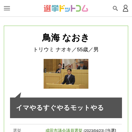
鳥海 なおき
トリウミ ナオキ／55歳／男
イマやるすぐやるモットやる
選挙
成田市議会議員選挙
[当選]
(2023/04/23)