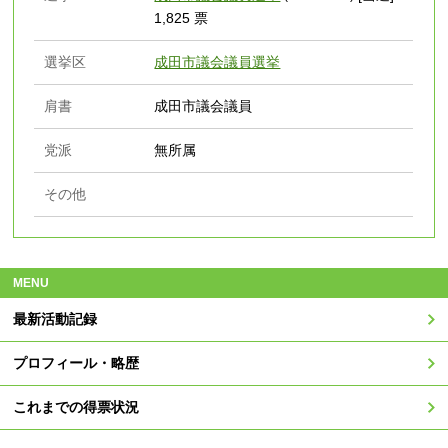
1,825 票
選挙区
成田市議会議員選挙
肩書
成田市議会議員
党派
無所属
その他
MENU
最新活動記録
プロフィール・略歴
これまでの得票状況