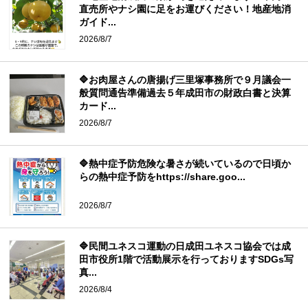
直売所やナシ園に足をお運びください！地産地消
ガイド...
2026/8/7
🔷お肉屋さんの唐揚げ三里塚事務所で９月議会一
般質問通告準備過去５年成田市の財政白書と決算
カード...
2026/8/7
🔷熱中症予防危険な暑さが続いているので日頃か
らの熱中症予防をhttps://share.goo...
2026/8/7
🔷民間ユネスコ運動の日成田ユネスコ協会では成
田市役所1階で活動展示を行っておりますSDGs写
真...
2026/8/4