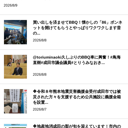
2026/8/9
買い出しを済ませてBBQ！懐かしの「86」ボンネ
ットを開けてもらうとやっぱりワクワクします昔
の...
2026/8/8
@toriuminaoki久しぶりのBBQ車に興奮！#鳥海
直樹#成田市議会議員#とりうみなおき...
2026/8/8
🔷令和８年熊本地震災害義援金受付成田市では被
災された方々を支援するため公共施設に義援金箱
を設置...
2026/8/7
🔷地産地消成田の梨が旬を迎えています！市内の