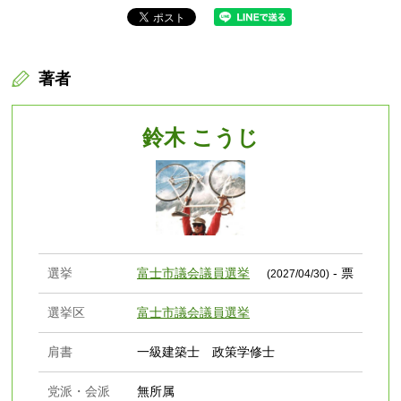
著者
鈴木 こうじ
選挙
富士市議会議員選挙
- 票
(2027/04/30)
選挙区
富士市議会議員選挙
肩書
一級建築士 政策学修士
党派・会派
無所属