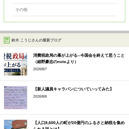
その他
鈴木 こうじさんの最新ブログ
消費税政局の幕が上がる--今国会を終えて思うこと
（細野豪志のnoteより）
2026/8/7
【新人議員キャラバンについていってみた】
2026/8/6
【人口8,600人の町が20億円のふるさと納税を集め
られる訳とは】