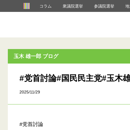
コラム
衆議院選挙
参議院選挙
地
玉木 雄一郎 ブログ
#党首討論#国民民主党#玉木雄
2025/11/29
#党首討論