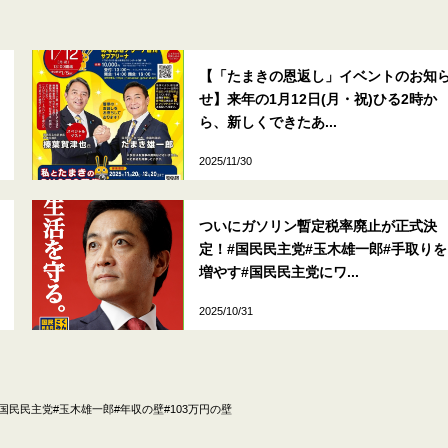
【「たまきの恩返し」イベントのお知
せ】来年の1月12日(月・祝)ひる2時か
ら、新しくできたあ...
2025/11/30
ついにガソリン暫定税率廃止が正式決
定！#国民民主党#玉木雄一郎#手取りを
増やす#国民民主党にワ...
2025/10/31
国民民主党#玉木雄一郎#年収の壁#103万円の壁