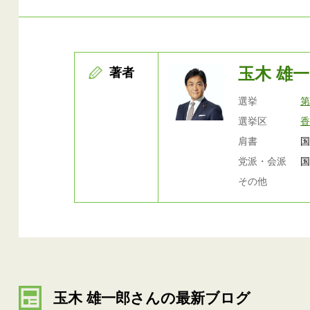
玉木 雄
著者
選挙
第
選挙区
香
肩書
国
党派・会派
その他
玉木 雄一郎さんの最新ブログ