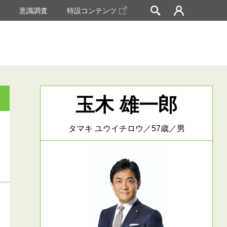
挙
意識調査
特設コンテンツ
玉木 雄一郎
タマキ ユウイチロウ／57歳／男