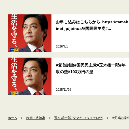
お申し込みはこちらから↓https://tamak
inet.jp/joinus/#国民民主党#...
2026/7/1
#党首討論#国民民主党#玉木雄一郎#年
収の壁#103万円の壁
2025/11/29
ホーム
＞
政党・政治家
＞
玉木 雄一郎 (タマキ ユウイチロウ)
＞
#党首討論#