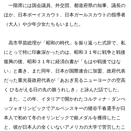
一階席には国会議員、外交団、都道府県の知事、議長の
ほか、日本ボーイスカウト、日本ガールスカウトの指導者
（大人）や少年少女たちもいました。
高市早苗総理が「昭和の時代」を振り返った式辞で、私
にとって特に印象深かったのは、昭和３１年に戦争と戦後
復興の後、昭和３１年に経済白書が「もはや戦後ではな
い」と書き、また同年、日本が国際連合に加盟、政府代表
だった重光葵政府代表が「あおぎ見るニューヨークの空高
く ひるがえる日の丸の旗うれしき」と詠んだ話でした。
また、この年、イタリアで開かれたコルティナ・ダンぺ
ッツォオリンピックでアルペンスキーの猪谷千春選手が日
本人で初めて冬のオリンピックで銀メダルを獲得したこ
と、彼が日本人の全くいないアメリカの大学で苦労したこ