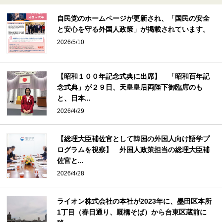
自民党のホームページが更新され、「国民の安全
と安心を守る外国人政策」が掲載されています。
2026/5/10
【昭和１００年記念式典に出席】 「昭和百年記
念式典」が２９日、天皇皇后両陛下御臨席のも
と、日本...
2026/4/29
【総理大臣補佐官として韓国の外国人向け語学プ
ログラムを視察】 外国人政策担当の総理大臣補
佐官と...
2026/4/28
ライオン株式会社の本社が2023年に、墨田区本所
1丁目（春日通り、厩橋そば）から台東区蔵前に