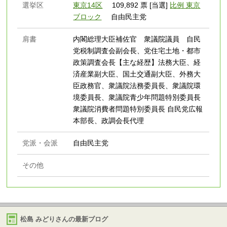
選挙区
東京14区
109,892 票 [当選]
比例 東京
ブロック
自由民主党
肩書
内閣総理大臣補佐官 衆議院議員 自民
党税制調査会副会長、党住宅土地・都市
政策調査会長【主な経歴】法務大臣、経
済産業副大臣、国土交通副大臣、外務大
臣政務官、衆議院法務委員長、衆議院環
境委員長、衆議院青少年問題特別委員長
衆議院消費者問題特別委員長 自民党広報
本部長、政調会長代理
党派・会派
自由民主党
その他
松島 みどりさんの最新ブログ