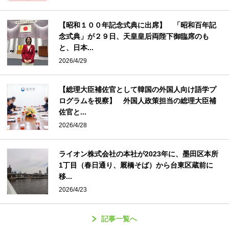
【昭和１００年記念式典に出席】 「昭和百年記
念式典」が２９日、天皇皇后両陛下御臨席のも
と、日本...
2026/4/29
【総理大臣補佐官として韓国の外国人向け語学プ
ログラムを視察】 外国人政策担当の総理大臣補
佐官と...
2026/4/28
ライオン株式会社の本社が2023年に、墨田区本所
1丁目（春日通り、厩橋そば）から台東区蔵前に
移...
2026/4/23
記事一覧へ