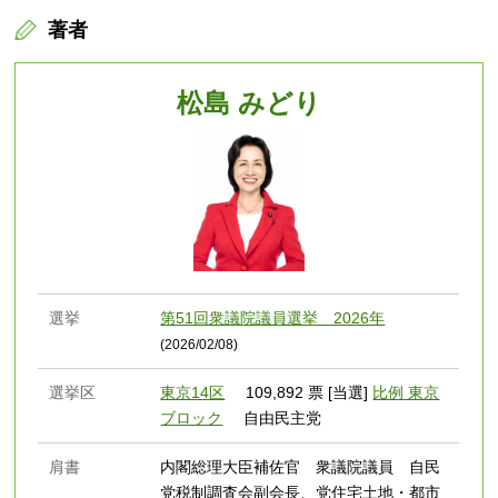
著者
松島 みどり
選挙
第51回衆議院議員選挙 2026年
(2026/02/08)
選挙区
東京14区
109,892 票 [当選]
比例 東京
ブロック
自由民主党
肩書
内閣総理大臣補佐官 衆議院議員 自民
党税制調査会副会長、党住宅土地・都市