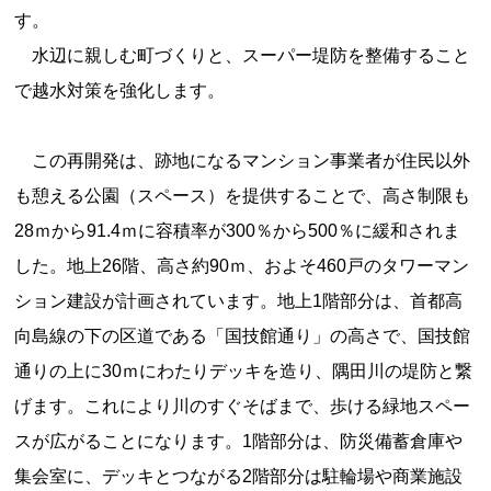
す。
水辺に親しむ町づくりと、スーパー堤防を整備すること
で越水対策を強化します。
この再開発は、跡地になるマンション事業者が住民以外
も憩える公園（スペース）を提供することで、高さ制限も
28ｍから91.4ｍに容積率が300％から500％に緩和されま
した。地上26階、高さ約90ｍ、およそ460戸のタワーマン
ション建設が計画されています。地上1階部分は、首都高
向島線の下の区道である「国技館通り」の高さで、国技館
通りの上に30ｍにわたりデッキを造り、隅田川の堤防と繋
げます。これにより川のすぐそばまで、歩ける緑地スペー
スが広がることになります。1階部分は、防災備蓄倉庫や
集会室に、デッキとつながる2階部分は駐輪場や商業施設