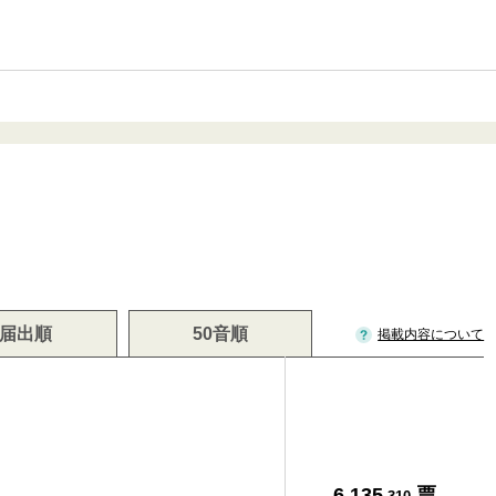
届出順
50音順
掲載内容について
6,135
票