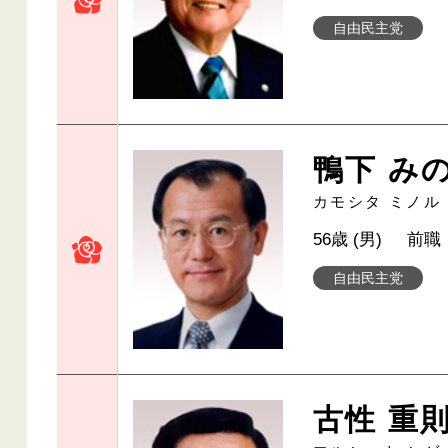
自由民主党
鴨下 み
カモシタ ミノル
56歳 (男)
前職
自由民主党
古性 重