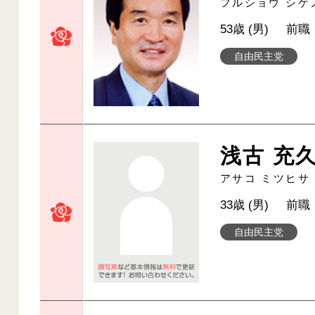
フルショウ シゲ
53歳 (男)
前職
自由民主党
浅古 充
アサコ ミツヒサ
33歳 (男)
前職
自由民主党