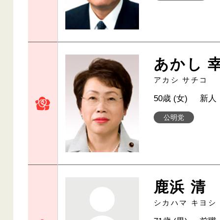
あかし 
アカシ サチコ
50歳 (女)
新人
公明党
鹿浜 清
シカハマ キヨシ