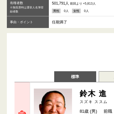
有権者数
501,791人
前回より +5,813人
※無投票時は選挙人名簿登
男性
0人
女性
0人
録者数
任期満了
事由・ポイント
標準
鈴木 進
スズキ ススム
81歳 (男)
前職