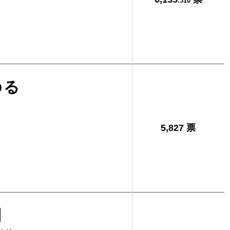
.310
のる
5,827 票
則