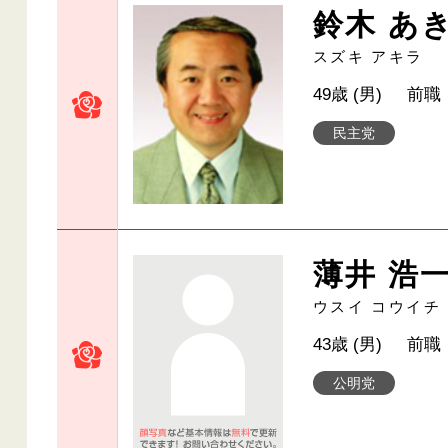
鈴木 あ
スズキ アキラ
49歳 (男)
前職
民主党
薄井 浩
ウスイ コウイチ
43歳 (男)
前職
公明党