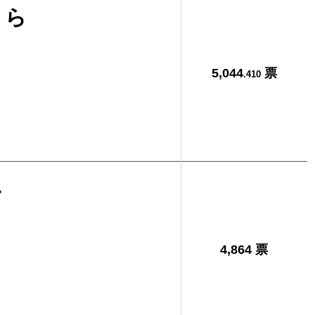
きら
5,044
票
.410
一
4,864 票