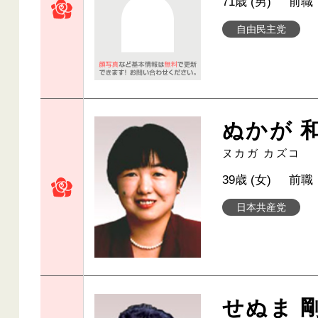
71歳 (男)
前職
自由民主党
ぬかが 
ヌカガ カズコ
39歳 (女)
前職
日本共産党
せぬま 