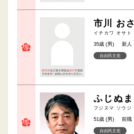
市川 お
イチカワ オサト
35歳 (男)
新人
自由民主党
ふじぬま
フジヌマ ソウジ
51歳 (男)
前職
自由民主党