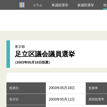
コラム
衆議院選挙
参議院選挙
地
東京都
足立区議会議員選挙
（2003年05月18日投票）
2003年05月18日
投票日
投票率
2003年05月11日
告示日
前回投票率