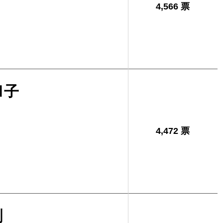
4,566 票
和子
4,472 票
剛