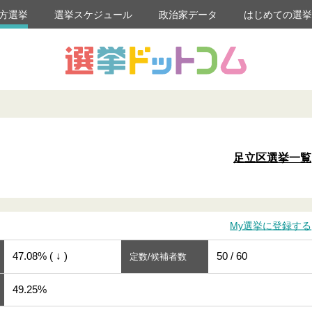
方選挙
選挙スケジュール
政治家データ
はじめての選
足立区選挙一覧
My選挙に登録する
47.08% ( ↓ )
50 / 60
定数/候補者数
49.25%