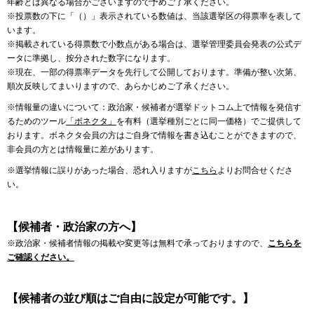
年齢とは異なる場合がございますので予めご了承ください。
※投票数の下に「（）」表示されている数値は、当該選挙区の得票率を表して
います。
※掲載されている得票数で小数点がある場合は、選挙管理委員会発表の公式デ
ータに準拠し、按分された数字になります。
※現在、一部の得票率データを先行して公開しております。準備が整い次第、
順次反映してまいりますので、あらかじめご了承ください。
※情報量の違いについて：政治家・候補者が選挙ドットコム上で情報を発信す
るためのツール
「ボネクタ」
を有料（選挙種別ごとに同一価格）でご提供して
おります。ボネクタ会員の方はご自身で情報を書き込むことができますので、
非会員の方とは情報量に差があります。
※選挙情報に誤りがあった場合、恐れ入りますが
こちら
よりお問合せくださ
い。
【候補者・政治家の方へ】
※政治家・候補者情報の掲載や変更等は無料で承っておりますので、
こちらを
ご確認ください。
【候補者の並び順はご自由に設定が可能です。】