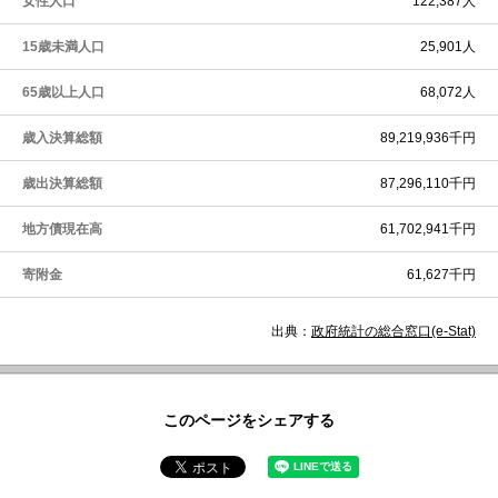
女性人口
122,387人
15歳未満人口
25,901人
65歳以上人口
68,072人
歳入決算総額
89,219,936千円
歳出決算総額
87,296,110千円
地方債現在高
61,702,941千円
寄附金
61,627千円
出典：
政府統計の総合窓口(e-Stat)
このページをシェアする