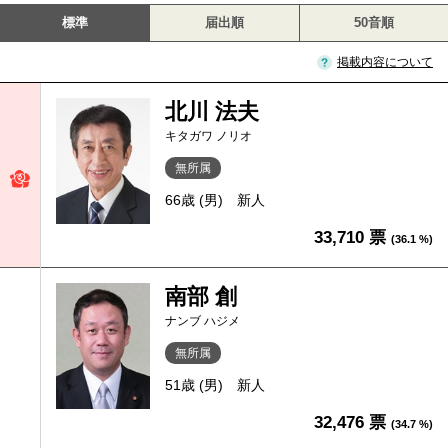
標準
届出順
50音順
掲載内容について
北川 法夫
キタガワ ノリオ
無所属
66歳 (男)
新人
33,710 票
(36.1 %)
南部 創
ナンブ ハジメ
無所属
51歳 (男)
新人
32,476 票
(34.7 %)