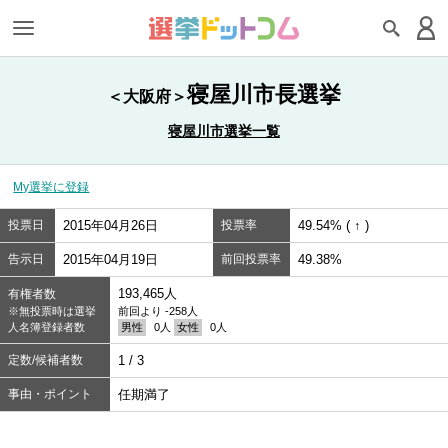
寝屋川市長選挙
＜大阪府＞
寝屋川市選挙一覧
My選挙に登録
投票日
2015年04月26日
投票率
49.54% ( ↑ )
告示日
2015年04月19日
前回投票率
49.38%
193,465人
有権者数
※無投票時は選挙
前回より -258人
人名簿登録者数
男性
0人
女性
0人
定数/候補者数
1 / 3
事由・ポイント
任期満了