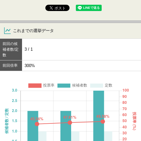
これまでの選挙データ
前回の候
3 / 1
補者数/定
数
前回倍率
300%