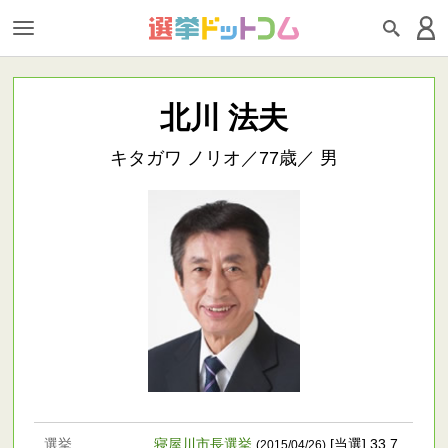
北川 法夫
キタガワ ノリオ／77歳／ 男
選挙
寝屋川市長選挙
[当選] 33,7
(2015/04/26)