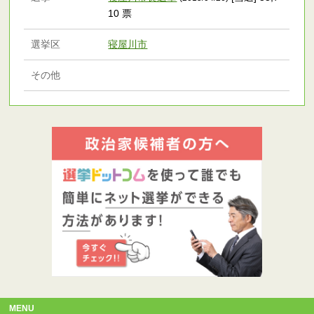
10 票
選挙区
寝屋川市
その他
MENU