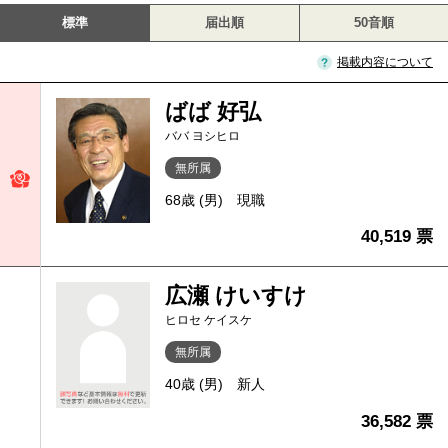
標準
届出順
50音順
掲載内容について
ばば 好弘
ババ ヨシヒロ
無所属
68歳 (男)
現職
40,519 票
広瀬 けいすけ
ヒロセ ケイスケ
無所属
40歳 (男)
新人
36,582 票