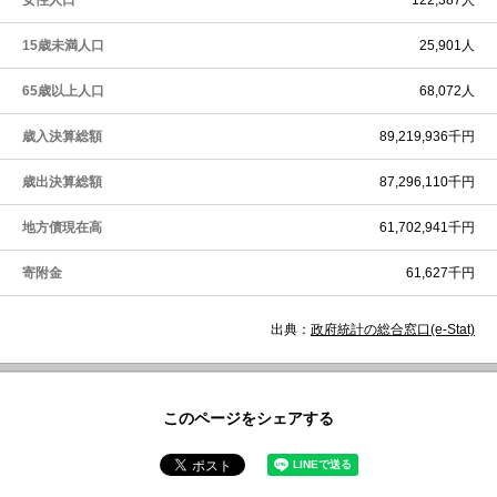
女性人口
122,387人
15歳未満人口
25,901人
65歳以上人口
68,072人
歳入決算総額
89,219,936千円
歳出決算総額
87,296,110千円
地方債現在高
61,702,941千円
寄附金
61,627千円
出典：
政府統計の総合窓口(e-Stat)
このページをシェアする