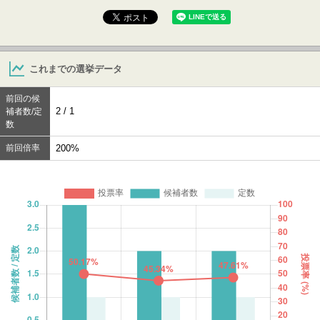
これまでの選挙データ
前回の候
2 / 1
補者数/定
数
前回倍率
200%