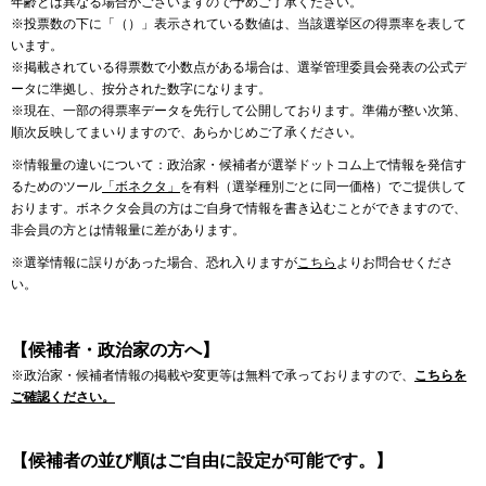
年齢とは異なる場合がございますので予めご了承ください。
※投票数の下に「（）」表示されている数値は、当該選挙区の得票率を表して
います。
※掲載されている得票数で小数点がある場合は、選挙管理委員会発表の公式デ
ータに準拠し、按分された数字になります。
※現在、一部の得票率データを先行して公開しております。準備が整い次第、
順次反映してまいりますので、あらかじめご了承ください。
※情報量の違いについて：政治家・候補者が選挙ドットコム上で情報を発信す
るためのツール
「ボネクタ」
を有料（選挙種別ごとに同一価格）でご提供して
おります。ボネクタ会員の方はご自身で情報を書き込むことができますので、
非会員の方とは情報量に差があります。
※選挙情報に誤りがあった場合、恐れ入りますが
こちら
よりお問合せくださ
い。
【候補者・政治家の方へ】
※政治家・候補者情報の掲載や変更等は無料で承っておりますので、
こちらを
ご確認ください。
【候補者の並び順はご自由に設定が可能です。】