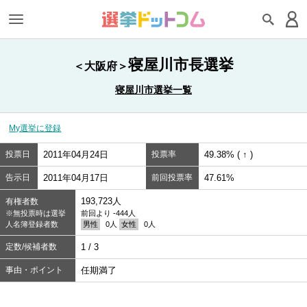
寝屋川市長選挙
＜大阪府＞
寝屋川市選挙一覧
My選挙に登録
投票日
2011年04月24日
投票率
49.38% ( ↑ )
告示日
2011年04月17日
前回投票率
47.61%
193,723人
有権者数
※無投票時は選挙
前回より -444人
人名簿登録者数
男性
0人
女性
0人
定数/候補者数
1 / 3
事由・ポイント
任期満了