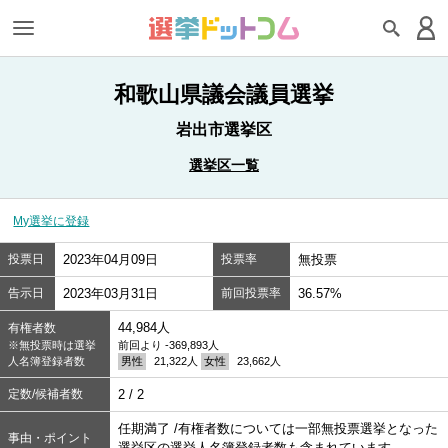
和歌山県議会議員選挙
岩出市選挙区
選挙区一覧
My選挙に登録
投票日
2023年04月09日
投票率
無投票
告示日
2023年03月31日
前回投票率
36.57%
44,984人
有権者数
※無投票時は選挙
前回より -369,893人
人名簿登録者数
男性
21,322人
女性
23,662人
定数/候補者数
2 / 2
任期満了 /有権者数については一部無投票選挙となった
事由・ポイント
選挙区の選挙人名簿登録者数も含まれています