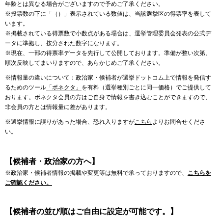
年齢とは異なる場合がございますので予めご了承ください。
※投票数の下に「（）」表示されている数値は、当該選挙区の得票率を表して
います。
※掲載されている得票数で小数点がある場合は、選挙管理委員会発表の公式デ
ータに準拠し、按分された数字になります。
※現在、一部の得票率データを先行して公開しております。準備が整い次第、
順次反映してまいりますので、あらかじめご了承ください。
※情報量の違いについて：政治家・候補者が選挙ドットコム上で情報を発信す
るためのツール
「ボネクタ」
を有料（選挙種別ごとに同一価格）でご提供して
おります。ボネクタ会員の方はご自身で情報を書き込むことができますので、
非会員の方とは情報量に差があります。
※選挙情報に誤りがあった場合、恐れ入りますが
こちら
よりお問合せくださ
い。
【候補者・政治家の方へ】
※政治家・候補者情報の掲載や変更等は無料で承っておりますので、
こちらを
ご確認ください。
【候補者の並び順はご自由に設定が可能です。】