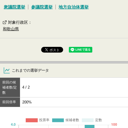
衆議院選挙
参議院選挙
地方自治体選挙
対象行政区
：
和歌山県
これまでの選挙データ
前回の候
4 / 2
補者数/定
数
前回倍率
200%