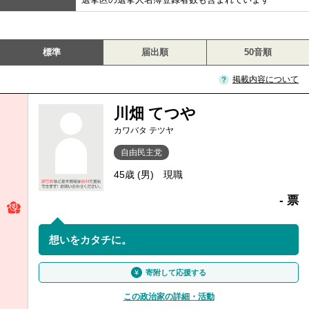
標準
届出順
50音順
掲載内容について
川畑 てつや
カワバタ テツヤ
自由民主党
45歳 (男)
現職
- 票
想いをカタチに。
寄附して応援する
この政治家の詳細・活動