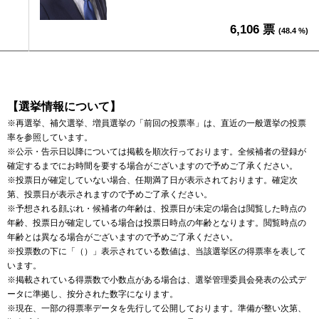
6,106 票
(48.4 %)
【選挙情報について】
※再選挙、補欠選挙、増員選挙の「前回の投票率」は、直近の一般選挙の投票
率を参照しています。
※公示・告示日以降については掲載を順次行っております。全候補者の登録が
確定するまでにお時間を要する場合がございますので予めご了承ください。
※投票日が確定していない場合、任期満了日が表示されております。確定次
第、投票日が表示されますので予めご了承ください。
※予想される顔ぶれ・候補者の年齢は、投票日が未定の場合は閲覧した時点の
年齢、投票日が確定している場合は投票日時点の年齢となります。閲覧時点の
年齢とは異なる場合がございますので予めご了承ください。
※投票数の下に「（）」表示されている数値は、当該選挙区の得票率を表して
います。
※掲載されている得票数で小数点がある場合は、選挙管理委員会発表の公式デ
ータに準拠し、按分された数字になります。
※現在、一部の得票率データを先行して公開しております。準備が整い次第、