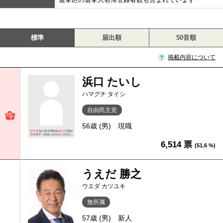
標準
届出順
50音順
掲載内容について
浜口 たいし
ハマグチ タイシ
自由民主党
56歳 (男)
現職
6,514 票
(51.6 %)
うえだ 勝之
ウエダ カツユキ
無所属
57歳 (男)
新人