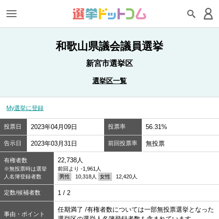
和歌山県議会議員選挙
新宮市選挙区
選挙区一覧
My選挙に登録
投票日
2023年04月09日
投票率
56.31%
告示日
2023年03月31日
前回投票率
無投票
22,738人
有権者数
※無投票時は選挙
前回より -1,961人
人名簿登録者数
男性
10,318人
女性
12,420人
定数/候補者数
1 / 2
任期満了 /有権者数については一部無投票選挙となった
事由・ポイント
選挙区の選挙人名簿登録者数も含まれています