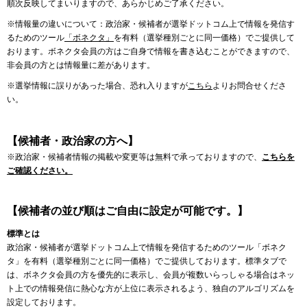
順次反映してまいりますので、あらかじめご了承ください。
※情報量の違いについて：政治家・候補者が選挙ドットコム上で情報を発信す
るためのツール
「ボネクタ」
を有料（選挙種別ごとに同一価格）でご提供して
おります。ボネクタ会員の方はご自身で情報を書き込むことができますので、
非会員の方とは情報量に差があります。
※選挙情報に誤りがあった場合、恐れ入りますが
こちら
よりお問合せくださ
い。
【候補者・政治家の方へ】
※政治家・候補者情報の掲載や変更等は無料で承っておりますので、
こちらを
ご確認ください。
【候補者の並び順はご自由に設定が可能です。】
標準とは
政治家・候補者が選挙ドットコム上で情報を発信するためのツール「ボネク
タ」を有料（選挙種別ごとに同一価格）でご提供しております。標準タブで
は、ボネクタ会員の方を優先的に表示し、会員が複数いらっしゃる場合はネッ
ト上での情報発信に熱心な方が上位に表示されるよう、独自のアルゴリズムを
設定しております。