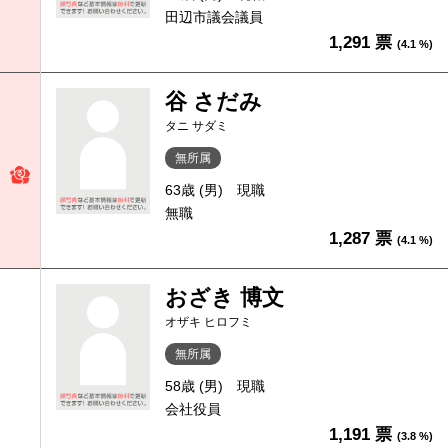
田辺市議会議員
1,291 票
(4.1 %)
谷 さだみ
タニ サダミ
無所属
63歳 (男)
現職
無職
1,287 票
(4.1 %)
おざき 博文
オザキ ヒロフミ
無所属
58歳 (男)
現職
会社役員
1,191 票
(3.8 %)