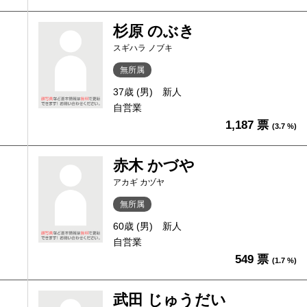
杉原 のぶき
スギハラ ノブキ
無所属
37歳 (男)
新人
自営業
1,187 票
(3.7 %)
赤木 かづや
アカギ カヅヤ
無所属
60歳 (男)
新人
自営業
549 票
(1.7 %)
武田 じゅうだい