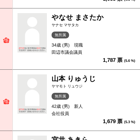
やなせ まさたか
ヤナセ マサタカ
無所属
34歳 (男)
現職
田辺市議会議員
1,787 票
(5.6 %)
山本 りゅうじ
ヤマモト リュウジ
無所属
42歳 (男)
新人
会社役員
1,679 票
(5.3 %)
宮井 あきら