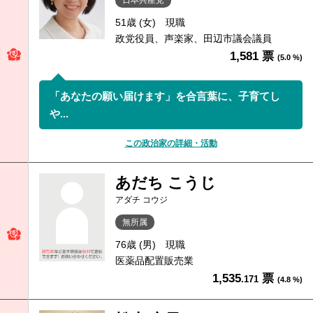
日本共産党
51歳 (女)
現職
政党役員、声楽家、田辺市議会議員
1,581 票
(5.0 %)
「あなたの願い届けます」を合言葉に、子育てし
や...
この政治家の詳細・活動
あだち こうじ
アダチ コウジ
無所属
76歳 (男)
現職
医薬品配置販売業
1,535
票
.171
(4.8 %)