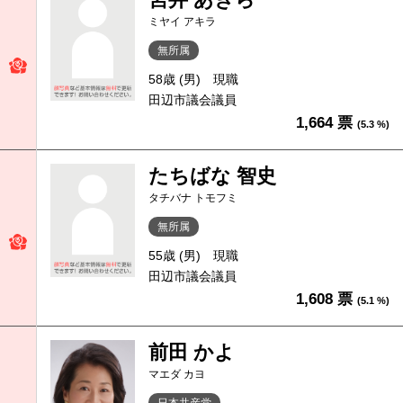
ミヤイ アキラ
無所属
58歳 (男)
現職
田辺市議会議員
1,664 票
(5.3 %)
たちばな 智史
タチバナ トモフミ
無所属
55歳 (男)
現職
田辺市議会議員
1,608 票
(5.1 %)
前田 かよ
マエダ カヨ