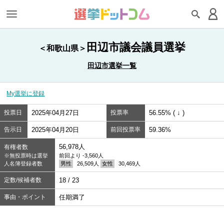
田辺市議会議員選挙
＜和歌山県＞
田辺市選挙一覧
My選挙に登録
投票日
2025年04月27日
投票率
56.55% ( ↓ )
告示日
2025年04月20日
前回投票率
59.36%
56,978人
有権者数
※無投票時は選挙
前回より -3,560人
人名簿登録者数
男性
26,509人
女性
30,469人
定数/候補者数
18 / 23
事由・ポイント
任期満了