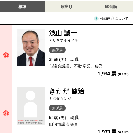
標準
届出順
50音順
掲載内容について
浅山 誠一
アサヤマ セイイチ
無所属
38歳 (男)
現職
市議会議員、不動産業、農業
1,934 票
(6.1 %)
きただ 健治
キタダ ケンジ
無所属
52歳 (男)
現職
田辺市議会議員
1,933 票
(6.1 %)