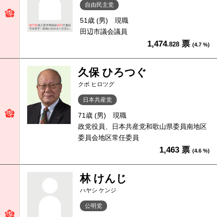
自由民主党
51歳 (男)
現職
田辺市議会議員
1,474
票
.828
(4.7 %)
久保 ひろつぐ
クボ ヒロツグ
日本共産党
71歳 (男)
現職
政党役員、日本共産党和歌山県委員南地区
委員会地区常任委員
1,463 票
(4.6 %)
林 けんじ
ハヤシ ケンジ
公明党