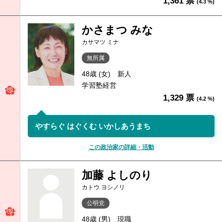
1,361 票
(4.3 %)
かさまつ みな
カサマツ ミナ
無所属
48歳 (女)
新人
学習塾経営
1,329 票
(4.2 %)
やすらぐ はぐくむ いかしあうまち
この政治家の詳細・活動
加藤 よしのり
カトウ ヨシノリ
公明党
48歳 (男)
現職