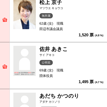
松上 京子
マツウエ キョウコ
無所属
62歳 (女)
現職
田辺市議会議員
1,520 票
(4.8 %)
佐井 あきこ
サイ アキコ
公明党
69歳 (女)
現職
団体役員
1,495 票
(4.7 %)
あだち かつのり
アダチ カツノリ