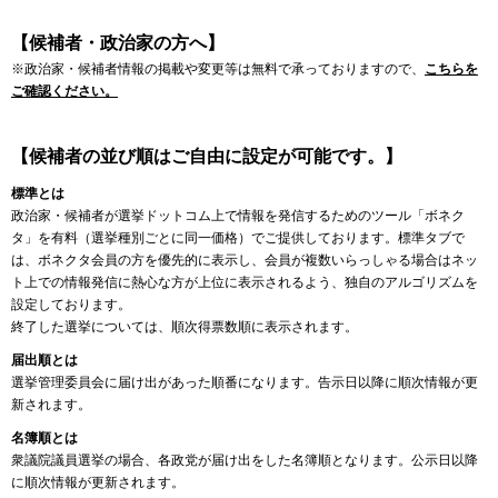
【候補者・政治家の方へ】
※政治家・候補者情報の掲載や変更等は無料で承っておりますので、
こちらを
ご確認ください。
【候補者の並び順はご自由に設定が可能です。】
標準とは
政治家・候補者が選挙ドットコム上で情報を発信するためのツール「ボネク
タ」を有料（選挙種別ごとに同一価格）でご提供しております。標準タブで
は、ボネクタ会員の方を優先的に表示し、会員が複数いらっしゃる場合はネッ
ト上での情報発信に熱心な方が上位に表示されるよう、独自のアルゴリズムを
設定しております。
終了した選挙については、順次得票数順に表示されます。
届出順とは
選挙管理委員会に届け出があった順番になります。告示日以降に順次情報が更
新されます。
名簿順とは
衆議院議員選挙の場合、各政党が届け出をした名簿順となります。公示日以降
に順次情報が更新されます。