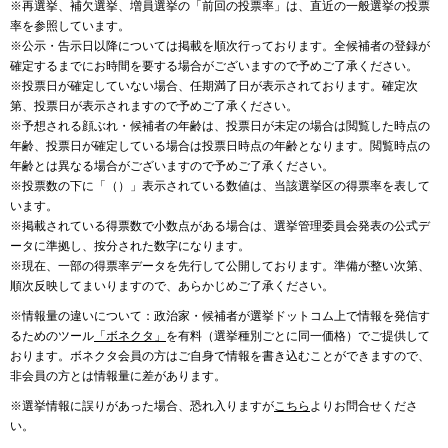
※再選挙、補欠選挙、増員選挙の「前回の投票率」は、直近の一般選挙の投票
率を参照しています。
※公示・告示日以降については掲載を順次行っております。全候補者の登録が
確定するまでにお時間を要する場合がございますので予めご了承ください。
※投票日が確定していない場合、任期満了日が表示されております。確定次
第、投票日が表示されますので予めご了承ください。
※予想される顔ぶれ・候補者の年齢は、投票日が未定の場合は閲覧した時点の
年齢、投票日が確定している場合は投票日時点の年齢となります。閲覧時点の
年齢とは異なる場合がございますので予めご了承ください。
※投票数の下に「（）」表示されている数値は、当該選挙区の得票率を表して
います。
※掲載されている得票数で小数点がある場合は、選挙管理委員会発表の公式デ
ータに準拠し、按分された数字になります。
※現在、一部の得票率データを先行して公開しております。準備が整い次第、
順次反映してまいりますので、あらかじめご了承ください。
※情報量の違いについて：政治家・候補者が選挙ドットコム上で情報を発信す
るためのツール
「ボネクタ」
を有料（選挙種別ごとに同一価格）でご提供して
おります。ボネクタ会員の方はご自身で情報を書き込むことができますので、
非会員の方とは情報量に差があります。
※選挙情報に誤りがあった場合、恐れ入りますが
こちら
よりお問合せくださ
い。