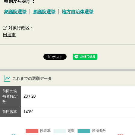
種別から探す：
衆議院選挙
参議院選挙
地方自治体選挙
対象行政区
：
田辺市
これまでの選挙データ
前回の候
28 / 20
補者数/定
数
前回倍率
140%