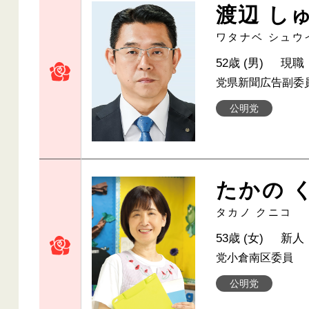
渡辺 し
ワタナベ シュウ
52歳 (男)
現職
党県新聞広告副委
公明党
たかの 
タカノ クニコ
53歳 (女)
新人
党小倉南区委員
公明党