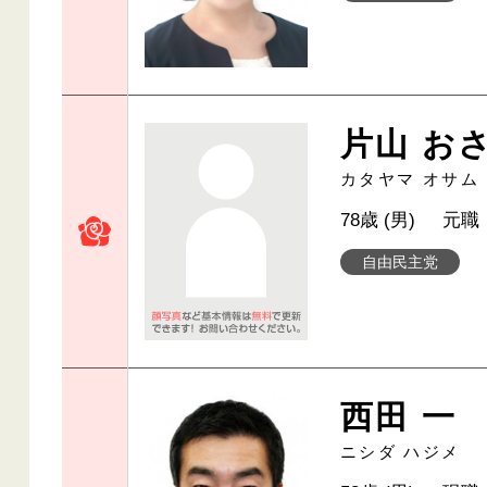
片山 お
カタヤマ オサム
78歳 (男)
元職
自由民主党
西田 一
ニシダ ハジメ