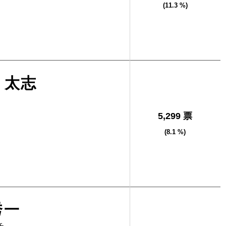
(11.3 %)
 太志
5,299 票
(8.1 %)
秀一
チ