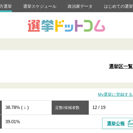
方選挙
選挙スケジュール
政治家データ
はじめての選
選挙区一覧
My選挙に登録する
38.78% ( ↓ )
12 / 19
定数/候補者数
39.01%
選挙公報