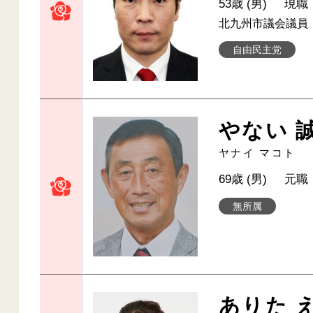
53歳 (男)
現職
北九州市議会議員
自由民主党
やない 
ヤナイ マコト
69歳 (男)
元職
無所属
ありた 