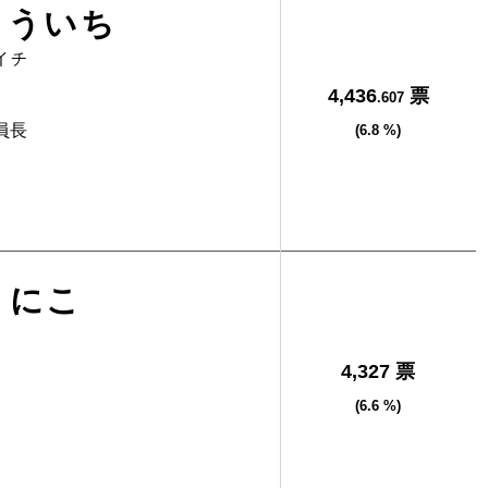
ゅういち
イチ
4,436
票
.607
員長
(6.8 %)
くにこ
4,327 票
(6.6 %)