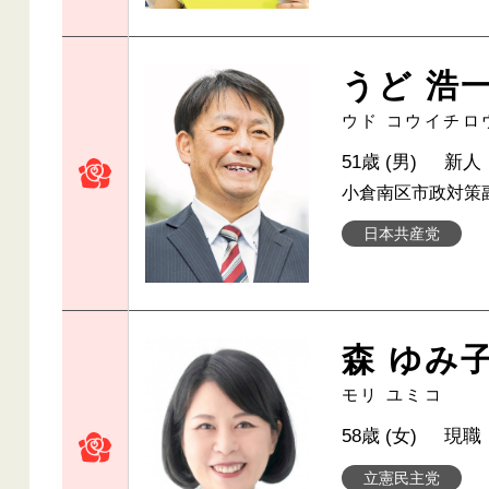
うど 浩
ウド コウイチロ
51歳 (男)
新人
小倉南区市政対策
日本共産党
森 ゆみ
モリ ユミコ
58歳 (女)
現職
立憲民主党