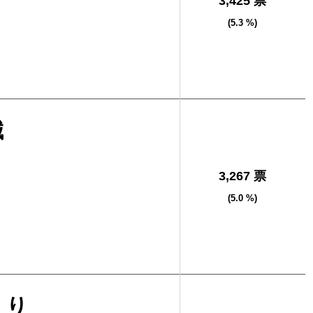
3,425 票
(5.3 %)
誠
3,267 票
(5.0 %)
えり