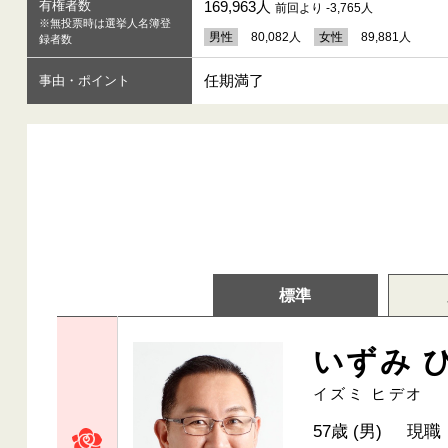
有権者数
169,963人
前回より -3,765人
※無投票時は選挙人名簿登
男性
80,082人
女性
89,881人
録者数
任期満了
事由・ポイント
標準
いずみ 
イズミ ヒデオ
57歳 (男)
現職