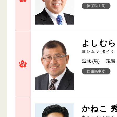
国民民主党
よしむら
ヨシムラ タイシ
52歳 (男)
現職
自由民主党
かねこ 
カネコ シュウイ