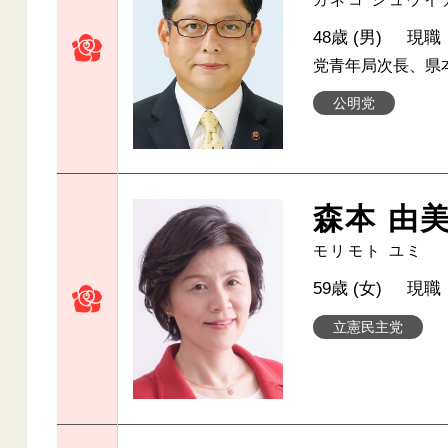
48歳 (男)
現職
党青年局次長、県
公明党
森本 由
モリモト ユミ
59歳 (女)
現職
立憲民主党