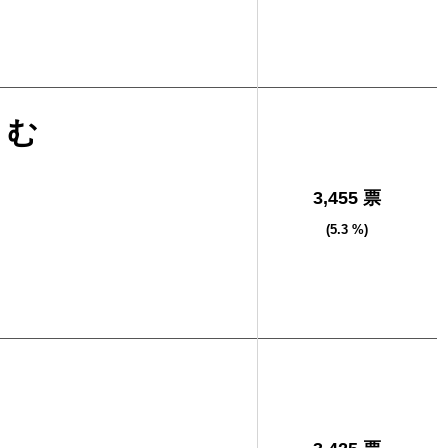
さむ
3,455 票
(5.3 %)