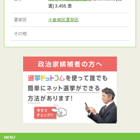
選] 3,455 票
選挙区
小倉南区選挙区
その他
MENU