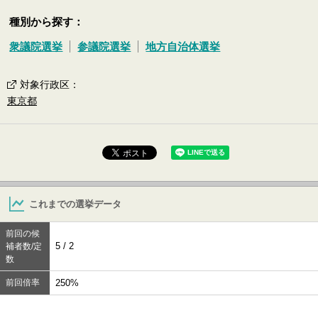
種別から探す：
衆議院選挙
参議院選挙
地方自治体選挙
対象行政区
：
東京都
これまでの選挙データ
前回の候
5 / 2
補者数/定
数
前回倍率
250%