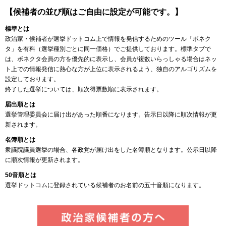
【候補者の並び順はご自由に設定が可能です。】
標準とは
政治家・候補者が選挙ドットコム上で情報を発信するためのツール「ボネク
タ」を有料（選挙種別ごとに同一価格）でご提供しております。標準タブで
は、ボネクタ会員の方を優先的に表示し、会員が複数いらっしゃる場合はネッ
ト上での情報発信に熱心な方が上位に表示されるよう、独自のアルゴリズムを
設定しております。
終了した選挙については、順次得票数順に表示されます。
届出順とは
選挙管理委員会に届け出があった順番になります。告示日以降に順次情報が更
新されます。
名簿順とは
衆議院議員選挙の場合、各政党が届け出をした名簿順となります。公示日以降
に順次情報が更新されます。
50音順とは
選挙ドットコムに登録されている候補者のお名前の五十音順になります。