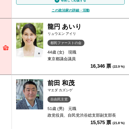
寄附して応援する
この政治家の詳細・活動
龍円 あいり
リュウエン アイリ
都民ファーストの会
44歳 (女)
現職
東京都議会議員
16,346 票
(22.9 %)
前田 和茂
マエダ カズシゲ
自由民主党
51歳 (男)
元職
政党役員、自民党渋谷総支部副支部長
15,575 票
(21.8 %)