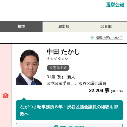
選挙公報
標準
届出順
50音順
掲載内容について
中田 たかし
ナカダ タカシ
立憲民主党
31歳 (男)
新人
政党政策委員、元渋谷区議会議員
22,204 票
(31.1 %)
ながつま昭事務所８年・渋谷区議会議員の経験を都
政へ