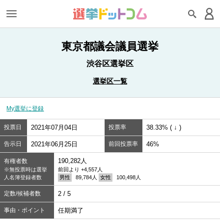
東京都議会議員選挙
渋谷区選挙区
選挙区一覧
My選挙に登録
投票日
2021年07月04日
投票率
38.33% ( ↓ )
告示日
2021年06月25日
前回投票率
46%
190,282人
有権者数
※無投票時は選挙
前回より +4,557人
人名簿登録者数
男性
89,784人
女性
100,498人
定数/候補者数
2 / 5
事由・ポイント
任期満了