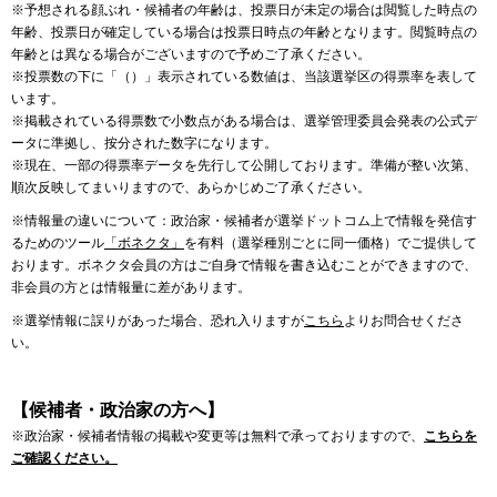
※予想される顔ぶれ・候補者の年齢は、投票日が未定の場合は閲覧した時点の
年齢、投票日が確定している場合は投票日時点の年齢となります。閲覧時点の
年齢とは異なる場合がございますので予めご了承ください。
※投票数の下に「（）」表示されている数値は、当該選挙区の得票率を表して
います。
※掲載されている得票数で小数点がある場合は、選挙管理委員会発表の公式デ
ータに準拠し、按分された数字になります。
※現在、一部の得票率データを先行して公開しております。準備が整い次第、
順次反映してまいりますので、あらかじめご了承ください。
※情報量の違いについて：政治家・候補者が選挙ドットコム上で情報を発信す
るためのツール
「ボネクタ」
を有料（選挙種別ごとに同一価格）でご提供して
おります。ボネクタ会員の方はご自身で情報を書き込むことができますので、
非会員の方とは情報量に差があります。
※選挙情報に誤りがあった場合、恐れ入りますが
こちら
よりお問合せくださ
い。
【候補者・政治家の方へ】
※政治家・候補者情報の掲載や変更等は無料で承っておりますので、
こちらを
ご確認ください。