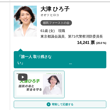
大津 ひろ子
オオツ ヒロコ
都民ファーストの会
61歳 (女)
現職
東京都議会議員、第71代警察消防委員長
14,241 票
(20.0 %)
「誰一人 取り残さな
い」 ...
寄附して応援する