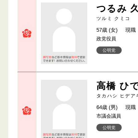
つるみ 
ツルミ クミコ
57歳 (女)
現職
政党役員
公明党
高橋 ひ
タカハシ ヒデア
64歳 (男)
現職
市議会議員
公明党