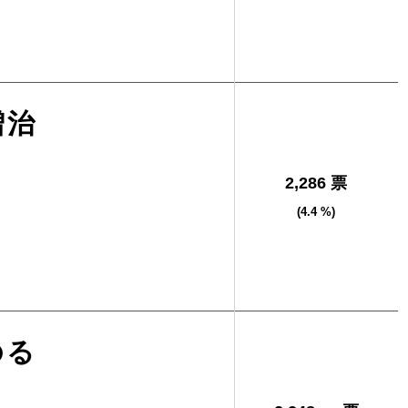
増治
2,286 票
(4.4 %)
のる