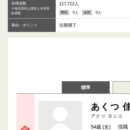
有権者数
117,712人
※無投票時は選挙人名簿登
男性
0人
女性
0人
録者数
任期満了
事由・ポイント
標準
あくつ 
アクツ ヨシコ
54歳 (女)
現職