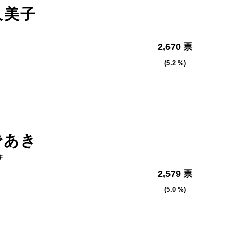
久美子
2,670 票
(5.2 %)
であき
キ
2,579 票
(5.0 %)