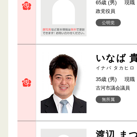
65歳 (男)
現職
政党役員
公明党
いなば 
イナバ タカヒロ
35歳 (男)
現職
古河市議会議員
無所属
渡辺 ま