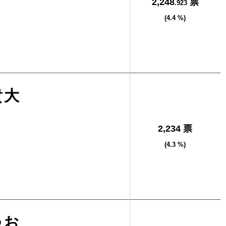
2,248
票
.923
(4.4 %)
貴大
2,234 票
(4.3 %)
つお