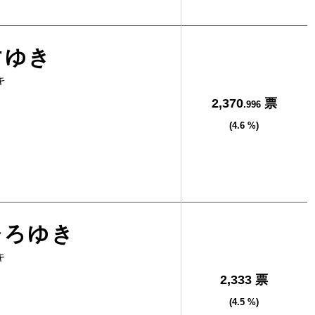
すゆき
キ
2,370
票
.996
(4.6 %)
ひろゆき
キ
2,333 票
(4.5 %)