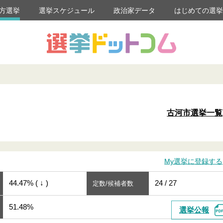
方選挙
選挙スケジュール
政治家データ
はじめての選
古河市選挙一覧
My選挙に登録する
44.47% ( ↓ )
24 / 27
定数/候補者数
51.48%
選挙公報