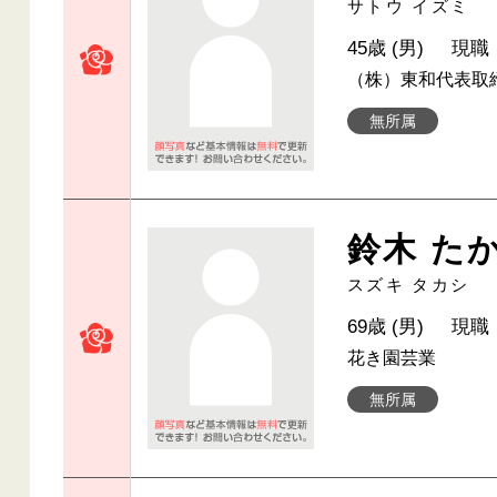
サトウ イズミ
45歳 (男)
現職
（株）東和代表取
無所属
鈴木 た
スズキ タカシ
69歳 (男)
現職
花き園芸業
無所属