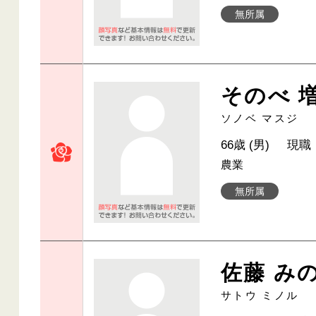
無所属
そのべ 
ソノベ マスジ
66歳 (男)
現職
農業
無所属
佐藤 み
サトウ ミノル