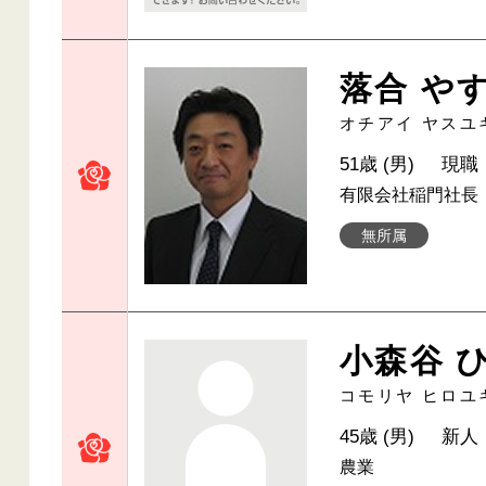
落合 や
オチアイ ヤスユ
51歳 (男)
現職
有限会社稲門社長
無所属
小森谷 
コモリヤ ヒロユ
45歳 (男)
新人
農業