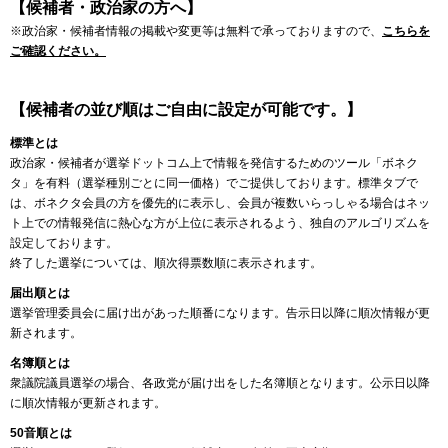
【候補者・政治家の方へ】
※政治家・候補者情報の掲載や変更等は無料で承っておりますので、
こちらを
ご確認ください。
【候補者の並び順はご自由に設定が可能です。】
標準とは
政治家・候補者が選挙ドットコム上で情報を発信するためのツール「ボネク
タ」を有料（選挙種別ごとに同一価格）でご提供しております。標準タブで
は、ボネクタ会員の方を優先的に表示し、会員が複数いらっしゃる場合はネッ
ト上での情報発信に熱心な方が上位に表示されるよう、独自のアルゴリズムを
設定しております。
終了した選挙については、順次得票数順に表示されます。
届出順とは
選挙管理委員会に届け出があった順番になります。告示日以降に順次情報が更
新されます。
名簿順とは
衆議院議員選挙の場合、各政党が届け出をした名簿順となります。公示日以降
に順次情報が更新されます。
50音順とは