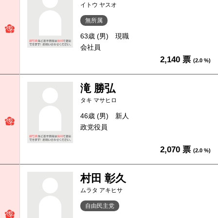
イトウ ヤスオ
無所属
63歳 (男)
現職
会社員
2,140 票
(2.0 %)
滝 勝弘
タキ マサヒロ
46歳 (男)
新人
政党役員
2,070 票
(2.0 %)
村田 彰久
ムラタ アキヒサ
自由民主党