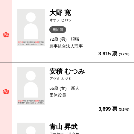
大野 寛
オオノ ヒロシ
無所属
72歳 (男)
現職
農事組合法人理事
3,915 票
(3.7 %)
安積 むつみ
アヅミ ムツミ
55歳 (女)
新人
団体役員
3,699 票
(3.5 %)
青山 昇武