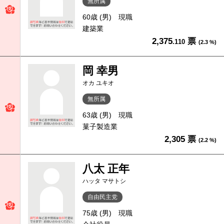
無所属
60歳 (男)
現職
建築業
2,375
票
.110
(2.3 %)
岡 幸男
オカ ユキオ
無所属
63歳 (男)
現職
菓子製造業
2,305 票
(2.2 %)
八太 正年
ハッタ マサトシ
自由民主党
75歳 (男)
現職