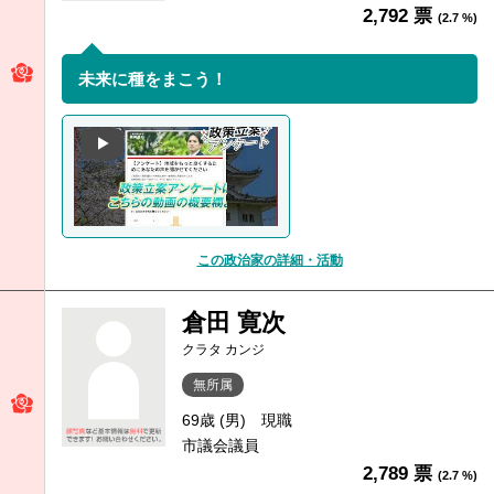
2,792 票
(2.7 %)
未来に種をまこう！
この政治家の詳細・活動
倉田 寛次
クラタ カンジ
無所属
69歳 (男)
現職
市議会議員
2,789 票
(2.7 %)