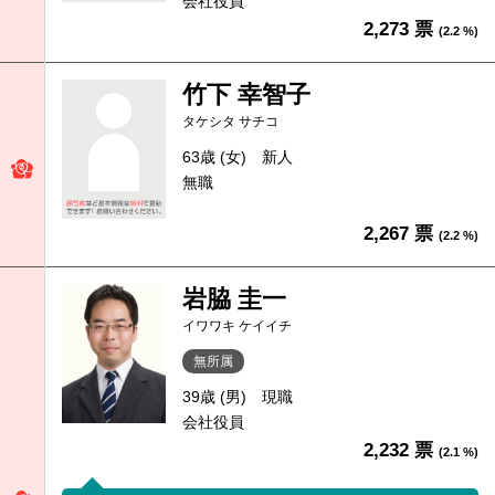
会社役員
2,273 票
(2.2 %)
竹下 幸智子
タケシタ サチコ
63歳 (女)
新人
無職
2,267 票
(2.2 %)
岩脇 圭一
イワワキ ケイイチ
無所属
39歳 (男)
現職
会社役員
2,232 票
(2.1 %)