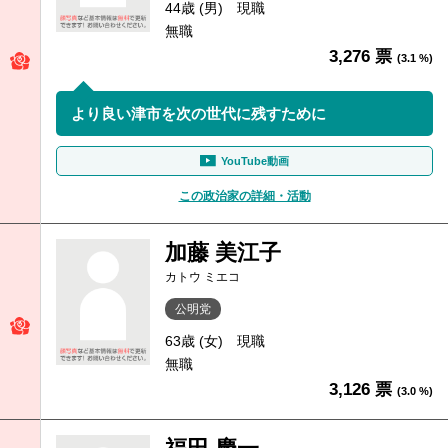
44歳 (男)
現職
無職
3,276 票
(3.1 %)
より良い津市を次の世代に残すために
YouTube動画
この政治家の詳細・活動
加藤 美江子
カトウ ミエコ
公明党
63歳 (女)
現職
無職
3,126 票
(3.0 %)