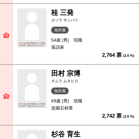
桂 三発
カツラ サンパツ
無所属
54歳 (男)
現職
落語家
2,764 票
(2.6 %)
田村 宗博
タムラ ムネヒロ
無所属
69歳 (男)
現職
造園石材業
2,742 票
(2.6 %)
杉谷 育生