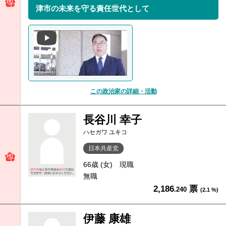
津市の未来を守る責任世代として
この政治家の詳細・活動
長谷川 幸子
ハセガワ ユキコ
日本共産党
66歳 (女)
現職
無職
2,186
票
.240
(2.1 %)
伊藤 康雄