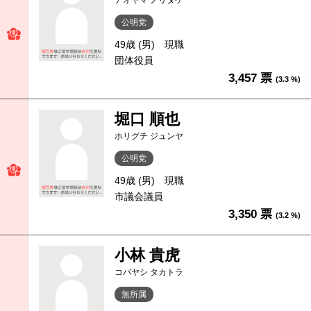
アオヤマ ノリタケ
公明党
49歳 (男)
現職
団体役員
3,457 票
(3.3 %)
堀口 順也
ホリグチ ジュンヤ
公明党
49歳 (男)
現職
市議会議員
3,350 票
(3.2 %)
小林 貴虎
コバヤシ タカトラ
無所属