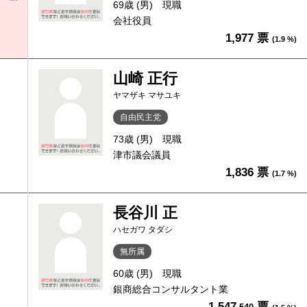
69歳 (男)
現職
会社役員
1,977 票
(1.9 %)
山崎 正行
ヤマザキ マサユキ
自由民主党
73歳 (男)
現職
津市議会議員
1,836 票
(1.7 %)
長谷川 正
ハセガワ タダシ
無所属
60歳 (男)
現職
銀商総合コンサルタント業
1,547
票