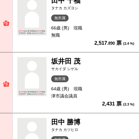
田中 千福
タナカ カズヨシ
無所属
66歳 (男)
現職
無職
2,517
票
.890
(2.4 %)
坂井田 茂
サカイダ シゲル
無所属
64歳 (男)
現職
津市議会議員
2,431 票
(2.3 %)
田中 勝博
タナカ カツヒロ