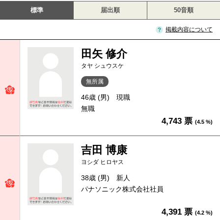
標準
届出順
50音順
掲載内容について
田矢 修介
タヤ シュウスケ
無所属
46歳 (男)
現職
無職
4,743 票
(4.5 %)
吉田 博康
ヨシダ ヒロヤス
38歳 (男)
新人
パナソニック株式会社社員
4,391 票
(4.2 %)