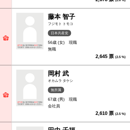
(2.6 %)
藤本 智子
フジモト トモコ
日本共産党
56歳 (女)
現職
無職
2,645 票
(2.5 %)
岡村 武
オカムラ タケシ
無所属
67歳 (男)
現職
会社員
2,610 票
(2.5 %)