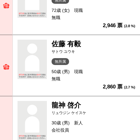
無所属
72歳 (女)
現職
無職
2,946 票
(2.8 %)
佐藤 有毅
サトウ ユウキ
無所属
50歳 (男)
現職
無職
2,860 票
(2.7 %)
龍神 啓介
リュウジン ケイスケ
30歳 (男)
新人
会社役員