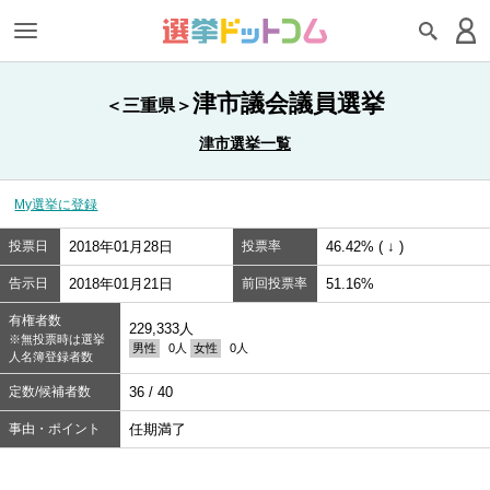
津市議会議員選挙
＜三重県＞
津市選挙一覧
My選挙に登録
投票日
2018年01月28日
投票率
46.42% ( ↓ )
告示日
2018年01月21日
前回投票率
51.16%
有権者数
229,333人
※無投票時は選挙
男性
0人
女性
0人
人名簿登録者数
定数/候補者数
36 / 40
事由・ポイント
任期満了