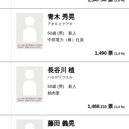
.540
(1.5 %)
青木 秀晃
アオキ ヒデアキ
50歳 (男)
新人
中部電力（株）社員
1,490 票
(1.4 %)
長谷川 植
ハセガワ ウエル
58歳 (男)
新人
精肉業
1,468
票
.210
(1.4 %)
藤田 義晃