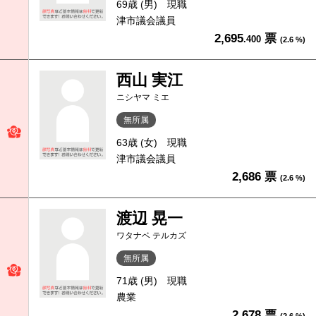
69歳 (男)
現職
津市議会議員
2,695
票
.400
(2.6 %)
西山 実江
ニシヤマ ミエ
無所属
63歳 (女)
現職
津市議会議員
2,686 票
(2.6 %)
渡辺 晃一
ワタナベ テルカズ
無所属
71歳 (男)
現職
農業
2,678 票