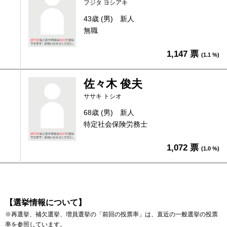
フジタ ヨシアキ
43歳 (男)
新人
無職
1,147 票
(1.1 %)
佐々木 俊夫
ササキ トシオ
68歳 (男)
新人
特定社会保険労務士
1,072 票
(1.0 %)
【選挙情報について】
※再選挙、補欠選挙、増員選挙の「前回の投票率」は、直近の一般選挙の投票
率を参照しています。