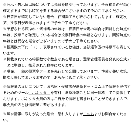
※公示・告示日以降については掲載を順次行っております。全候補者の登録が
確定するまでにお時間を要する場合がございますので予めご了承ください。
※投票日が確定していない場合、任期満了日が表示されております。確定次
第、投票日が表示されますので予めご了承ください。
※予想される顔ぶれ・候補者の年齢は、投票日が未定の場合は閲覧した時点の
年齢、投票日が確定している場合は投票日時点の年齢となります。閲覧時点の
年齢とは異なる場合がございますので予めご了承ください。
※投票数の下に「（）」表示されている数値は、当該選挙区の得票率を表して
います。
※掲載されている得票数で小数点がある場合は、選挙管理委員会発表の公式デ
ータに準拠し、按分された数字になります。
※現在、一部の得票率データを先行して公開しております。準備が整い次第、
順次反映してまいりますので、あらかじめご了承ください。
※情報量の違いについて：政治家・候補者が選挙ドットコム上で情報を発信す
るためのツール
「ボネクタ」
を有料（選挙種別ごとに同一価格）でご提供して
おります。ボネクタ会員の方はご自身で情報を書き込むことができますので、
非会員の方とは情報量に差があります。
※選挙情報に誤りがあった場合、恐れ入りますが
こちら
よりお問合せくださ
い。