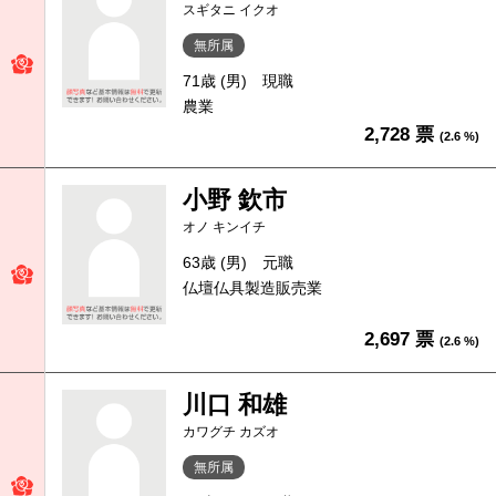
スギタニ イクオ
無所属
71歳 (男)
現職
農業
2,728 票
(2.6 %)
小野 欽市
オノ キンイチ
63歳 (男)
元職
仏壇仏具製造販売業
2,697 票
(2.6 %)
川口 和雄
カワグチ カズオ
無所属