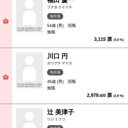
福田 慶一
フクタ ケイイチ
無所属
54歳 (男)
現職
無職
3,115 票
(3.0 %)
川口 円
カワグチ マドカ
無所属
46歳 (男)
現職
無職
2,978
票
.600
(2.8 %)
辻 美津子
ツジ ミツコ