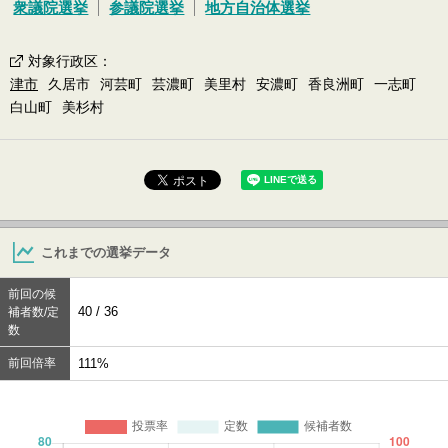
衆議院選挙
参議院選挙
地方自治体選挙
対象行政区
：
津市
久居市
河芸町
芸濃町
美里村
安濃町
香良洲町
一志町
白山町
美杉村
これまでの選挙データ
前回の候
40 / 36
補者数/定
数
前回倍率
111%