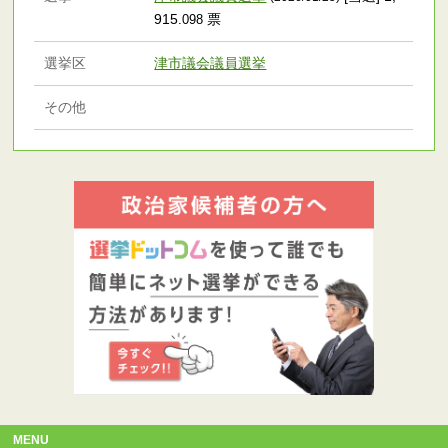
915
票
.098
選挙区
津市議会議員選挙
その他
MENU