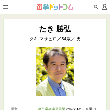
たき 勝弘
タキ マサヒロ／54歳／ 男
選挙
津市議会議員選挙
[当選] 1,
(2026/01/25)