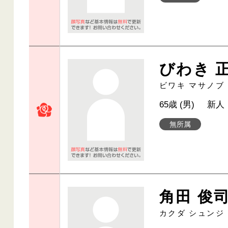
びわき 
ビワキ マサノブ
65歳 (男)
新人
無所属
角田 俊
カクダ シュンジ