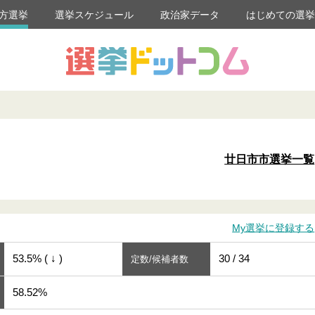
方選挙
選挙スケジュール
政治家データ
はじめての選
廿日市市選挙一覧
My選挙に登録する
53.5% ( ↓ )
30 / 34
定数/候補者数
58.52%