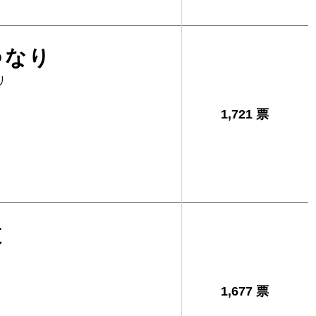
つなり
リ
1,721 票
枝
1,677 票