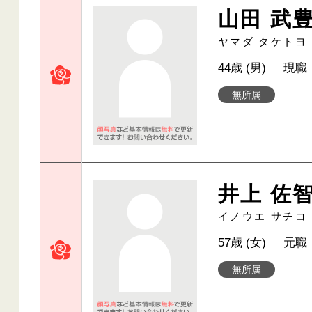
山田 武
ヤマダ タケトヨ
44歳 (男)
現職
無所属
井上 佐
イノウエ サチコ
57歳 (女)
元職
無所属