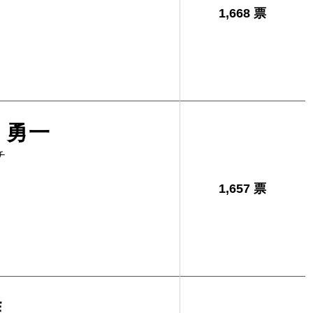
1,668 票
 勇一
チ
1,657 票
雄