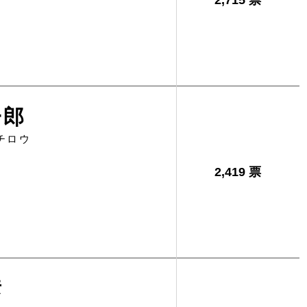
2,715 票
一郎
チロウ
2,419 票
彦