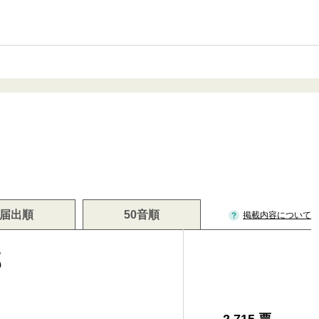
届出順
50音順
掲載内容について
郎