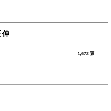
正伸
1,672 票
司