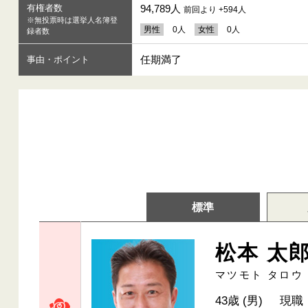
有権者数
94,789人
前回より +594人
※無投票時は選挙人名簿登
男性
0人
女性
0人
録者数
任期満了
事由・ポイント
標準
松本 太
マツモト タロウ
43歳 (男)
現職