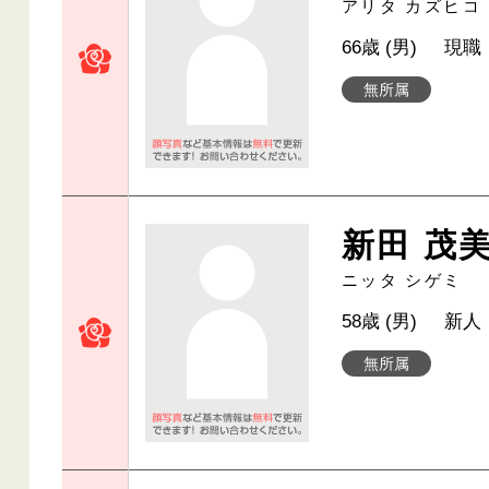
アリタ カズヒコ
66歳 (男)
現職
無所属
新田 茂
ニッタ シゲミ
58歳 (男)
新人
無所属