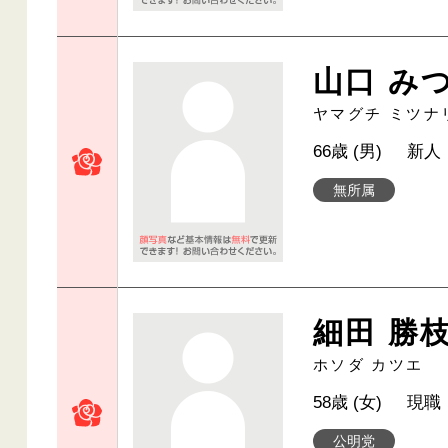
山口 み
ヤマグチ ミツナ
66歳 (男)
新人
無所属
細田 勝
ホソダ カツエ
58歳 (女)
現職
公明党