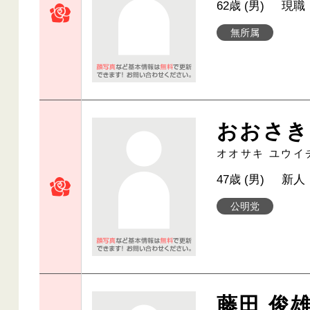
62歳 (男)
現職
無所属
おおさき
オオサキ ユウイ
47歳 (男)
新人
公明党
藤田 俊