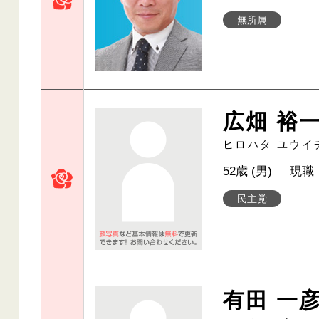
無所属
広畑 裕
ヒロハタ ユウイ
52歳 (男)
現職
民主党
有田 一