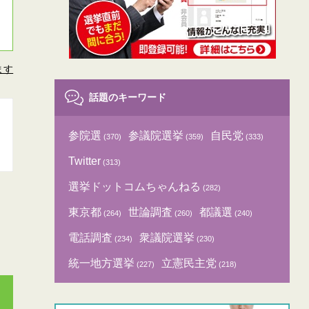
ます
話題のキーワード
参院選
参議院選挙
自民党
(370)
(359)
(333)
Twitter
(313)
選挙ドットコムちゃんねる
(282)
東京都
世論調査
都議選
(264)
(260)
(240)
電話調査
衆議院選挙
(234)
(230)
統一地方選挙
立憲民主党
(227)
(218)