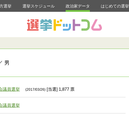
方選挙
選挙スケジュール
政治家データ
はじめての選
／ 男
会議員選挙
[当選] 1,877 票
(2017/03/26)
会議員選挙