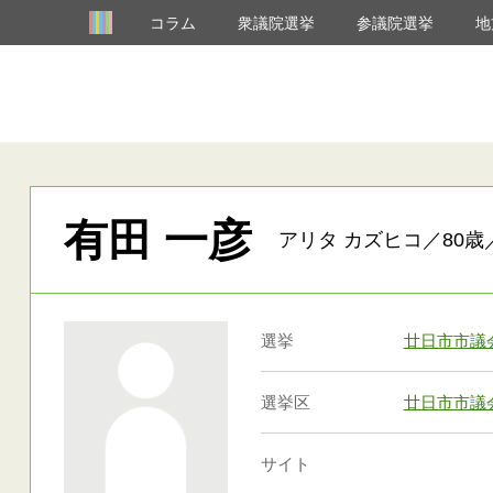
コラム
衆議院選挙
参議院選挙
地
有田 一彦
アリタ カズヒコ／80歳
選挙
廿日市市議
選挙区
廿日市市議
サイト