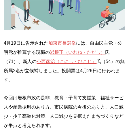
4月19日に告示された
加東市長選挙
には、自由民主党・公
明党が推薦する現職の
岩根正（いわね・ただし）
氏
（71）、新人の
小西彦治（こにし・ひこじ）
氏（54）の無
所属2名が立候補しました。投開票は4月26日に行われま
す。
今回は岩根市政の是非、教育・子育て支援策、福祉サービ
スや産業振興のあり方、市民病院の今後のあり方、人口減
少・少子高齢化対策、人口減少を見据えたまちづくりなど
が争点と考えられます。