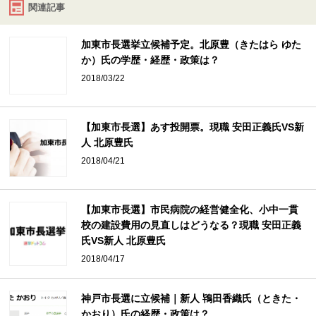
関連記事
加東市長選挙立候補予定。北原豊（きたはら ゆた
か）氏の学歴・経歴・政策は？
2018/03/22
【加東市長選】あす投開票。現職 安田正義氏VS新
人 北原豊氏
2018/04/21
【加東市長選】市民病院の経営健全化、小中一貫
校の建設費用の見直しはどうなる？現職 安田正義
氏VS新人 北原豊氏
2018/04/17
神戸市長選に立候補｜新人 鴇田香織氏（ときた・
かおり）氏の経歴・政策は？