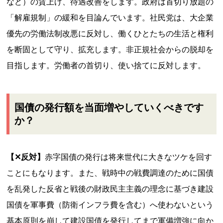
など）の賃上げ、待遇改善をします。政府は首切り放題の
「解雇規制」の緩和を目論んでいます。社民党は、大企業
優先の労働法制改悪に反対し、働くひとたちの生活と権利
を断固として守り、拡充します。非正規社会からの脱却を
目指します。労働者の首切り、使い捨てに反対します。
国債の発行額を当面増やしていくべきです
か？
【✕反対】
赤字国債の発行は将来世代に大きなツケを回す
ことにもなります。また、戦時中の戦費調達のために国債
を乱発した反省と戦後の財政民主主義の理念に基づき建設
国債を軍事費（防衛インフラ費を含む）へ使わないという
基本原則を崩して建設国債を発行してまで軍備増強に向か