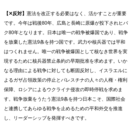
【✕反対】
憲法を改正する必要はなく、活かすことが重要
です。今年は戦後80年、広島と長崎に原爆が投下されヒバ
ク80年となります。日本は唯一の戦争被爆国であり、戦争
を放棄した憲法9条を持つ国です。武力や核兵器では平和
はつくれません。唯一の戦争被爆国として核なき世界を実
現するために核兵器禁止条約の早期批准を求めます。いか
なる理由による戦争に対しても断固反対し、イスラエルに
よるガザ占領政策の停止とパレスチナの人々の人権・権利
保障、ロシアによるウクライナ侵攻の即時停戦を求めま
す。戦争放棄をうたう憲法9条を持つ日本こそ、国際社会
と連携してあらゆる戦争を止めるための平和外交を推進
し、リーダーシップを発揮すべきです。