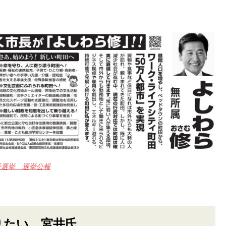
長選挙 選挙公報
りたい 宮井氏