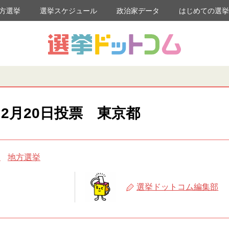
方選挙
選挙スケジュール
政治家データ
はじめての選
2月20日投票 東京都
め
地方選挙
選挙ドットコム編集部