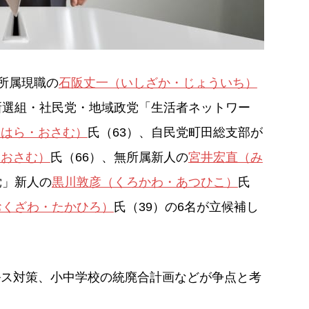
所属現職の
石阪丈一（いしざか・じょういち）
新選組・社民党・地域政党「生活者ネットワー
よはら・おさむ）
氏（63）、自民党町田総支部が
・おさむ）
氏（66）、無所属新人の
宮井宏直（み
党」新人の
黒川敦彦（くろかわ・あつひこ）
氏
おくざわ・たかひろ）
氏（39）の6名が立候補し
ルス対策、小中学校の統廃合計画などが争点と考