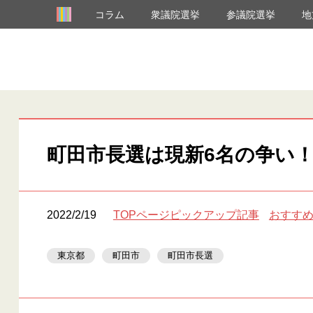
コラム
衆議院選挙
参議院選挙
地
町田市長選は現新6名の争い！
2022/2/19
TOPページピックアップ記事
おすす
東京都
町田市
町田市長選