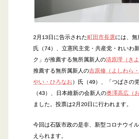
2月13日に告示された
町田市長選
には、無
氏（74）、立憲民主党・共産党・れいわ
ク」が推薦する無所属新人の
清原理（き
推薦する無所属新人の
吉原修（よしわら
やい・ひろなお
）氏（49）、「つばさの
（43）、日本維新の会新人の
奥澤高広（
ました。投票は2月20日に行われます。
今回は石阪市政の是非、新型コロナウイ
えられます。