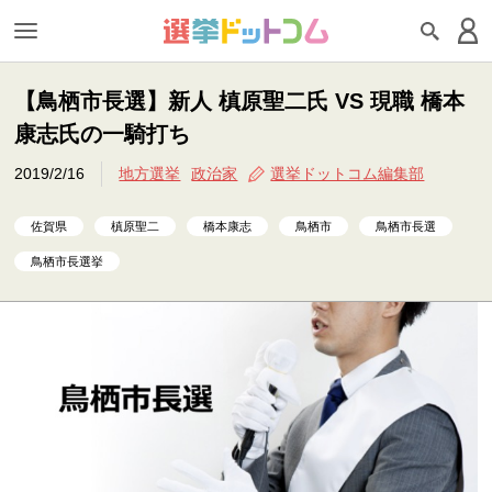
【鳥栖市長選】新人 槙原聖二氏 VS 現職 橋本
康志氏の一騎打ち
2019/2/16
地方選挙
政治家
選挙ドットコム編集部
佐賀県
槙原聖二
橋本康志
鳥栖市
鳥栖市長選
鳥栖市長選挙