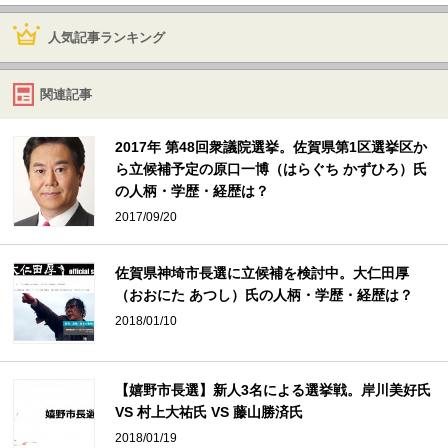
人気記事ランキング
関連記事
2017年 第48回衆議院選挙。佐賀県第1区選挙区か
ら立候補予定の原口一博（はらぐち かずひろ）氏
の人柄・学歴・経歴は？
2017/09/20
佐賀県神埼市長選に立候補を検討中。大仁田厚
（おおにた あつし）氏の人柄・学歴・経歴は？
2018/01/10
【嬉野市長選】新人3名による選挙戦。岸川美好氏
VS 村上大祐氏 VS 藤山勝済氏
2018/01/19