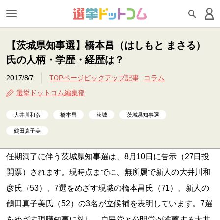
【茨城県知事選】橋本昌（はしもと まさる）
氏の人柄・学歴・経歴は？
2017/8/7
TOPページピックアップ記事
コラム
選挙ドットコム編集部
大井川和彦
橋本昌
茨城
茨城県知事選
鶴田真子美
任期満了に伴う茨城県知事選は、8月10日に告示（27日投
開票）されます。現時点までに、無所属で新人の大井川和
彦氏（53）、7選をめざす現職の橋本昌氏（71）、新人の
鶴田真子美氏（52）の3名が立候補を表明しています。7選
をめざす現職知事に対し、自民党と公明党が推薦する大井