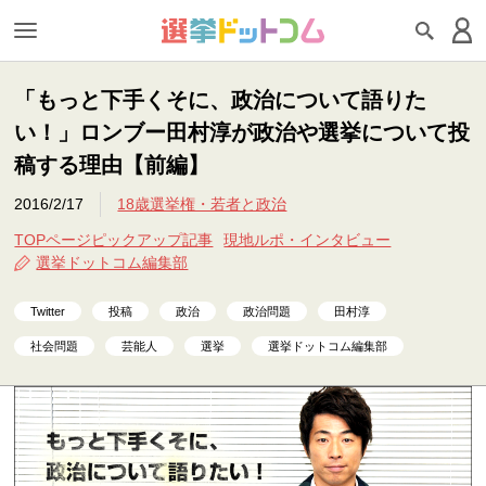
「もっと下手くそに、政治について語りた
い！」ロンブー田村淳が政治や選挙について投
稿する理由【前編】
2016/2/17
18歳選挙権・若者と政治
TOPページピックアップ記事
現地ルポ・インタビュー
選挙ドットコム編集部
Twitter
投稿
政治
政治問題
田村淳
社会問題
芸能人
選挙
選挙ドットコム編集部