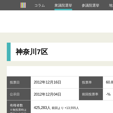
コラム
衆議院選挙
参議院選挙
地
神奈川7区
2012年12月16日
60.
投票日
投票率
2012年12月04日
-%
公示日
前回投票率
有権者数
425,283人
前回より +13,555人
※無投票時は