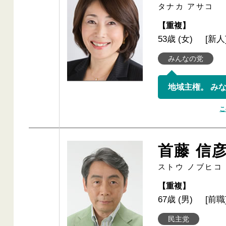
タナカ アサコ
【重複】
53歳 (女)
[新人
みんなの党
こ
首藤 信
ストウ ノブヒコ
【重複】
67歳 (男)
[前職
民主党