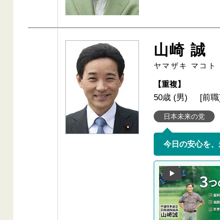
山崎 誠
ヤマザキ マコト
【重複】
50歳 (男)
[前職
日本未来の党