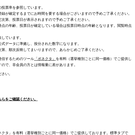
の投票率を参照しています。
登録が確定するまでにお時間を要する場合がございますので予めご了承ください。
定次第、投票日が表示されますので予めご了承ください。
時点の年齢、投票日が確定している場合は投票日時点の年齢となります。閲覧時点
表しています。
公式データに準拠し、按分された数字になります。
次第、順次反映してまいりますので、あらかじめご了承ください。
発信するためのツール
「ボネクタ」
を有料（選挙種別ごとに同一価格）でご提供し
すので、非会員の方とは情報量に差があります。
ださい。
ちらをご確認ください。
ネクタ」を有料（選挙種別ごとに同一価格）でご提供しております。標準タブで