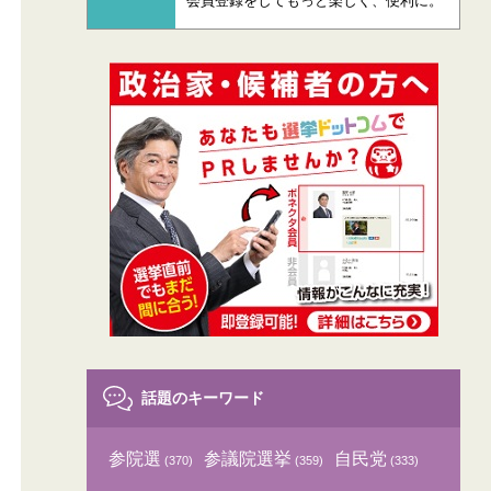
会員登録をしてもっと楽しく、便利に。
話題のキーワード
参院選
参議院選挙
自民党
(370)
(359)
(333)