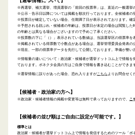
【選挙情報について】
※再選挙、補欠選挙、増員選挙の「前回の投票率」は、直近の一般選挙
※公示・告示日以降については掲載を順次行っております。全候補者の
※投票日が確定していない場合、任期満了日が表示されております。確
※予想される顔ぶれ・候補者の年齢は、投票日が未定の場合は閲覧した
の年齢とは異なる場合がございますので予めご了承ください。
※投票数の下に「（）」表示されている数値は、当該選挙区の得票率を
※掲載されている得票数で小数点がある場合は、選挙管理委員会発表の
※現在、一部の得票率データを先行して公開しております。準備が整い
※情報量の違いについて：政治家・候補者が選挙ドットコム上で情報を
ております。ボネクタ会員の方はご自身で情報を書き込むことができま
※選挙情報に誤りがあった場合、恐れ入りますが
こちら
よりお問合せく
【候補者・政治家の方へ】
※政治家・候補者情報の掲載や変更等は無料で承っておりますので、
こ
【候補者の並び順はご自由に設定が可能です。】
標準とは
政治家・候補者が選挙ドットコム上で情報を発信するためのツール「ボ