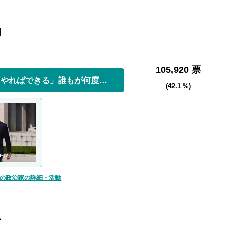
]
105,920 票
改革、断行。 「やればできる」誰もが何度でも挑...
(42.1 %)
の政治家の詳細・活動
子