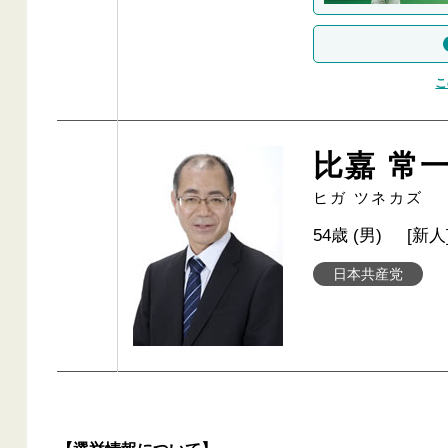
こ
比嘉 常
ヒガ ツネカズ
54歳 (男)
[新人
日本共産党