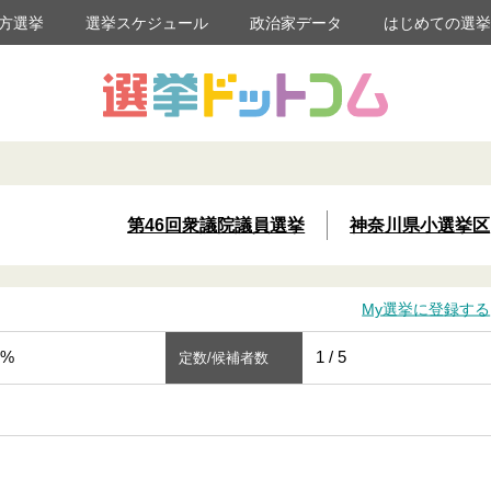
方選挙
選挙スケジュール
政治家データ
はじめての選
第46回衆議院議員選挙
神奈川県小選挙区
My選挙に登録する
8%
1 / 5
定数/候補者数