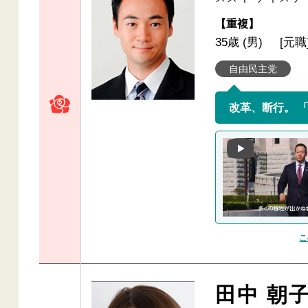
【重複】
35歳 (男)
[元職
自由民主党
こ
田中 朝