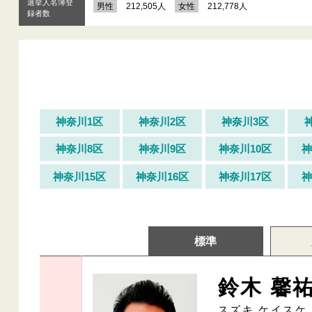
選挙人名簿登
男性
212,505人
女性
212,778人
録者数
神奈川1区
神奈川2区
神奈川3区
神奈川8区
神奈川9区
神奈川10区
神
神奈川15区
神奈川16区
神奈川17区
神
標準
鈴木 馨
スズキ ケイスケ