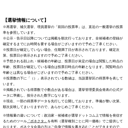
【選挙情報について】
※再選挙、補欠選挙、増員選挙の「前回の投票率」は、直近の一般選挙の投票
率を参照しています。
※公示・告示日以降については掲載を順次行っております。全候補者の登録が
確定するまでにお時間を要する場合がございますので予めご了承ください。
※投票日が確定していない場合、任期満了日が表示されております。確定次
第、投票日が表示されますので予めご了承ください。
※予想される顔ぶれ・候補者の年齢は、投票日が未定の場合は閲覧した時点の
年齢、投票日が確定している場合は投票日時点の年齢となります。閲覧時点の
年齢とは異なる場合がございますので予めご了承ください。
※投票数の下に「（）」表示されている数値は、当該選挙区の得票率を表して
います。
※掲載されている得票数で小数点がある場合は、選挙管理委員会発表の公式デ
ータに準拠し、按分された数字になります。
※現在、一部の得票率データを先行して公開しております。準備が整い次第、
順次反映してまいりますので、あらかじめご了承ください。
※情報量の違いについて：政治家・候補者が選挙ドットコム上で情報を発信す
るためのツール
「ボネクタ」
を有料（選挙種別ごとに同一価格）でご提供して
おります。ボネクタ会員の方はご自身で情報を書き込むことができますので、