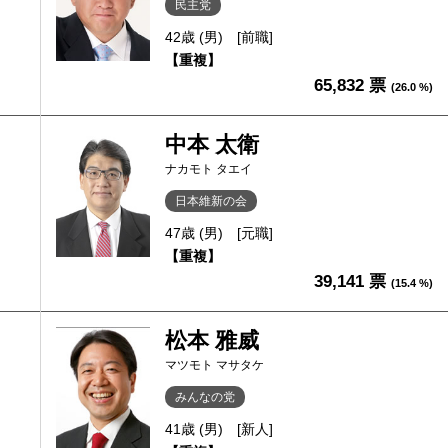
民主党
42歳 (男)
[前職]
【重複】
65,832 票
(26.0 %)
中本 太衛
ナカモト タエイ
日本維新の会
47歳 (男)
[元職]
【重複】
39,141 票
(15.4 %)
松本 雅威
マツモト マサタケ
みんなの党
41歳 (男)
[新人]