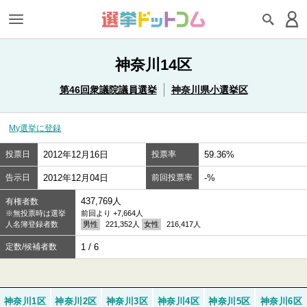
神奈川14区
第46回衆議院議員選挙
神奈川県小選挙区
My選挙に登録
投票日
2012年12月16日
投票率
59.36%
告示日
2012年12月04日
前回投票率
-%
437,769人
有権者数
※無投票時は選挙
前回より +7,664人
人名簿登録者数
男性
221,352人
女性
216,417人
定数/候補者数
1 / 6
神奈川1区
神奈川2区
神奈川3区
神奈川4区
神奈川5区
神奈川6区