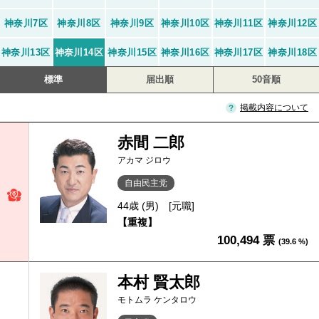
神奈川7区
神奈川8区
神奈川9区
神奈川10区
神奈川11区
神奈川12区
神奈川13区
神奈川14区
神奈川15区
神奈川16区
神奈川17区
神奈川18区
標準
届出順
50音順
掲載内容について
赤間 二郎
アカマ ジロウ
自由民主党
44歳 (男)
[元職]
【重複】
100,494 票
(39.6 %)
本村 賢太郎
モトムラ ケンタロウ