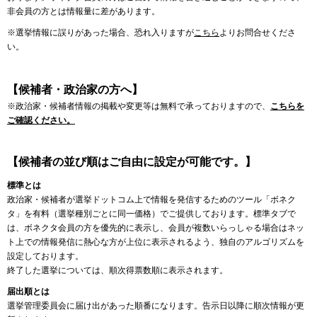
非会員の方とは情報量に差があります。
※選挙情報に誤りがあった場合、恐れ入りますが
こちら
よりお問合せくださ
い。
【候補者・政治家の方へ】
※政治家・候補者情報の掲載や変更等は無料で承っておりますので、
こちらを
ご確認ください。
【候補者の並び順はご自由に設定が可能です。】
標準とは
政治家・候補者が選挙ドットコム上で情報を発信するためのツール「ボネク
タ」を有料（選挙種別ごとに同一価格）でご提供しております。標準タブで
は、ボネクタ会員の方を優先的に表示し、会員が複数いらっしゃる場合はネッ
ト上での情報発信に熱心な方が上位に表示されるよう、独自のアルゴリズムを
設定しております。
終了した選挙については、順次得票数順に表示されます。
届出順とは
選挙管理委員会に届け出があった順番になります。告示日以降に順次情報が更