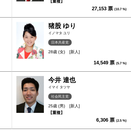
【重複】
27,153 票
(10.7 %)
猪股 ゆり
イノマタ ユリ
日本共産党
28歳 (女)
[新人]
14,549 票
(5.7 %)
今井 達也
イマイ タツヤ
社会民主党
25歳 (男)
[新人]
【重複】
6,306 票
(2.5 %)