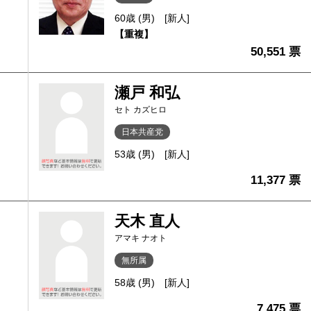
60歳 (男)
[新人]
【重複】
50,551 票
瀬戸 和弘
セト カズヒロ
日本共産党
53歳 (男)
[新人]
11,377 票
天木 直人
アマキ ナオト
無所属
58歳 (男)
[新人]
7,475 票