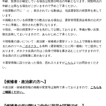
年齢、投票日が確定している場合は投票日時点の年齢となります。閲覧時点の
年齢とは異なる場合がございますので予めご了承ください。
※投票数の下に「（）」表示されている数値は、当該選挙区の得票率を表して
います。
※掲載されている得票数で小数点がある場合は、選挙管理委員会発表の公式デ
ータに準拠し、按分された数字になります。
※現在、一部の得票率データを先行して公開しております。準備が整い次第、
順次反映してまいりますので、あらかじめご了承ください。
※情報量の違いについて：政治家・候補者が選挙ドットコム上で情報を発信す
るためのツール
「ボネクタ」
を有料（選挙種別ごとに同一価格）でご提供して
おります。ボネクタ会員の方はご自身で情報を書き込むことができますので、
非会員の方とは情報量に差があります。
※選挙情報に誤りがあった場合、恐れ入りますが
こちら
よりお問合せくださ
い。
【候補者・政治家の方へ】
※政治家・候補者情報の掲載や変更等は無料で承っておりますので、
こちらを
ご確認ください。
【候補者の並び順はご自由に設定が可能です。】