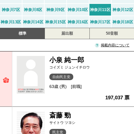
神奈川7区
神奈川8区
神奈川9区
神奈川10区
神奈川11区
神奈川12区
神奈川13区
神奈川14区
神奈川15区
神奈川16区
神奈川17区
神奈川18区
標準
届出順
50音順
掲載内容について
小泉 純一郎
コイズミ ジュンイチロウ
自由民主党
63歳 (男)
[前職]
197,037 票
斎藤 勁
サイトウ ツヨシ
民主党