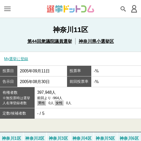
神奈川11区
第44回衆議院議員選挙
神奈川県小選挙区
My選挙に登録
投票日
2005年09月11日
投票率
-%
告示日
2005年08月30日
前回投票率
-%
397,948人
有権者数
※無投票時は選挙
前回より -964人
人名簿登録者数
男性
0人
女性
0人
定数/候補者数
- / 5
神奈川1区
神奈川2区
神奈川3区
神奈川4区
神奈川5区
神奈川6区