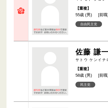
【重複】
55歳 (男)
[前職
自由民主党
佐藤 謙
サトウ ケンイチ
【重複】
58歳 (男)
[前職
民主党