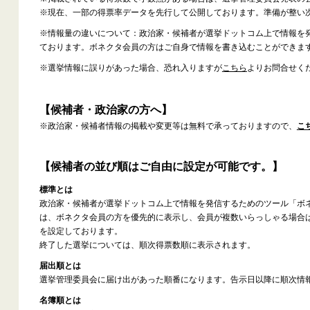
※現在、一部の得票率データを先行して公開しております。準備が整い
※情報量の違いについて：政治家・候補者が選挙ドットコム上で情報を
ております。ボネクタ会員の方はご自身で情報を書き込むことができま
※選挙情報に誤りがあった場合、恐れ入りますが
こちら
よりお問合せく
【候補者・政治家の方へ】
※政治家・候補者情報の掲載や変更等は無料で承っておりますので、
こ
【候補者の並び順はご自由に設定が可能です。】
標準とは
政治家・候補者が選挙ドットコム上で情報を発信するためのツール「ボ
は、ボネクタ会員の方を優先的に表示し、会員が複数いらっしゃる場合
を設定しております。
終了した選挙については、順次得票数順に表示されます。
届出順とは
選挙管理委員会に届け出があった順番になります。告示日以降に順次情
名簿順とは