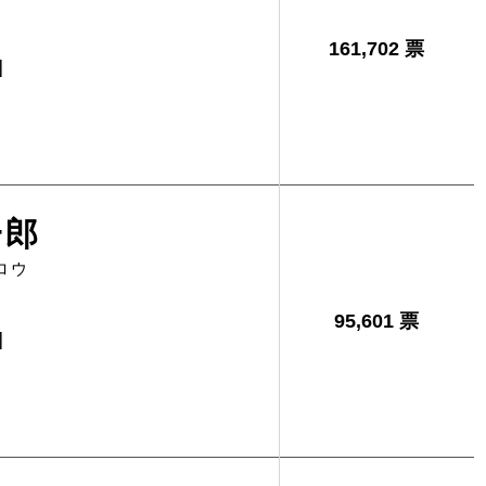
161,702 票
]
一郎
ロウ
95,601 票
]