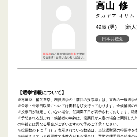
高山 修
タカヤマ オサム
49歳 (男)
[新人
日本共産党
【選挙情報について】
※再選挙、補欠選挙、増員選挙の「前回の投票率」は、直近の一般選挙
※公示・告示日以降については掲載を順次行っております。全候補者の
※投票日が確定していない場合、任期満了日が表示されております。確
※予想される顔ぶれ・候補者の年齢は、投票日が未定の場合は閲覧した
の年齢とは異なる場合がございますので予めご了承ください。
※投票数の下に「（）」表示されている数値は、当該選挙区の得票率を
※掲載されている得票数で小数点がある場合は、選挙管理委員会発表の