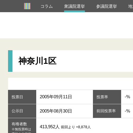
コラム
衆議院選挙
参議院選挙
地
神奈川1区
2005年09月11日
-%
投票日
投票率
2005年08月30日
-%
公示日
前回投票率
有権者数
413,952人
前回より +8,878人
※無投票時は