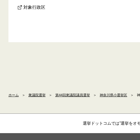
対象行政区
ホーム
＞
衆議院選挙
＞
第44回衆議院議員選挙
＞
神奈川県小選挙区
＞
神
選挙ドットコムでは”選挙をオ