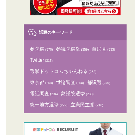
話題のキーワード
参院選
参議院選挙
自民党
(370)
(359)
(333)
Twitter
(313)
選挙ドットコムちゃんねる
(282)
東京都
世論調査
都議選
(264)
(260)
(240)
電話調査
衆議院選挙
(234)
(230)
統一地方選挙
立憲民主党
(227)
(218)