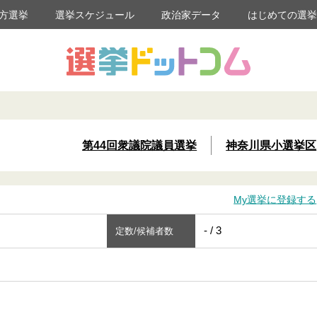
方選挙
選挙スケジュール
政治家データ
はじめての選
第44回衆議院議員選挙
神奈川県小選挙区
My選挙に登録する
- / 3
定数/候補者数