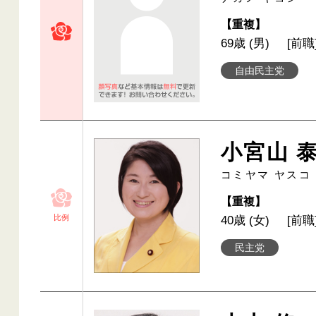
【重複】
69歳 (男)
[前職
自由民主党
小宮山 
コミヤマ ヤスコ
【重複】
比例
40歳 (女)
[前職
民主党