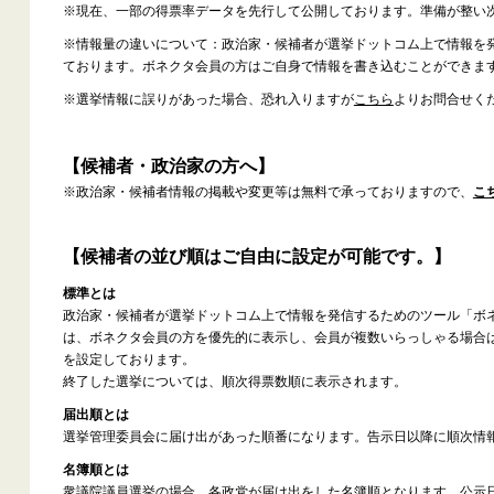
※現在、一部の得票率データを先行して公開しております。準備が整い
※情報量の違いについて：政治家・候補者が選挙ドットコム上で情報を
ております。ボネクタ会員の方はご自身で情報を書き込むことができま
※選挙情報に誤りがあった場合、恐れ入りますが
こちら
よりお問合せく
【候補者・政治家の方へ】
※政治家・候補者情報の掲載や変更等は無料で承っておりますので、
こ
【候補者の並び順はご自由に設定が可能です。】
標準とは
政治家・候補者が選挙ドットコム上で情報を発信するためのツール「ボ
は、ボネクタ会員の方を優先的に表示し、会員が複数いらっしゃる場合
を設定しております。
終了した選挙については、順次得票数順に表示されます。
届出順とは
選挙管理委員会に届け出があった順番になります。告示日以降に順次情
名簿順とは
衆議院議員選挙の場合、各政党が届け出をした名簿順となります。公示