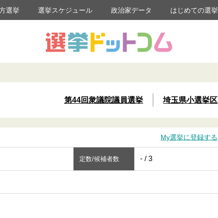
方選挙
選挙スケジュール
政治家データ
はじめての選
第44回衆議院議員選挙
埼玉県小選挙区
My選挙に登録する
- / 3
定数/候補者数