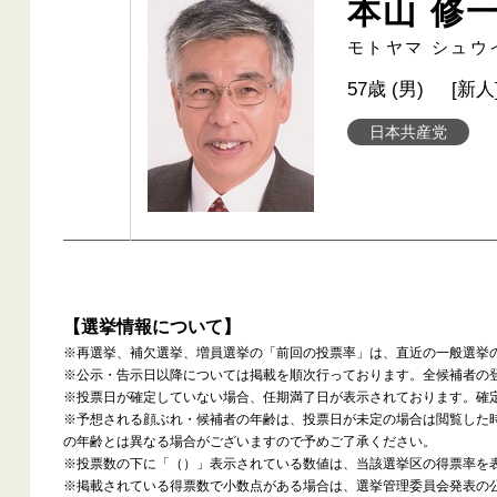
本山 修
モトヤマ シュウ
57歳 (男)
[新人
日本共産党
【選挙情報について】
※再選挙、補欠選挙、増員選挙の「前回の投票率」は、直近の一般選挙
※公示・告示日以降については掲載を順次行っております。全候補者の
※投票日が確定していない場合、任期満了日が表示されております。確
※予想される顔ぶれ・候補者の年齢は、投票日が未定の場合は閲覧した
の年齢とは異なる場合がございますので予めご了承ください。
※投票数の下に「（）」表示されている数値は、当該選挙区の得票率を
※掲載されている得票数で小数点がある場合は、選挙管理委員会発表の