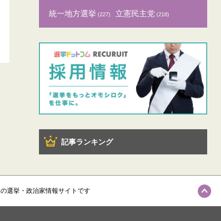
統一地方選挙
立憲民主党
(227)
(218)
記事ランキング
級の選挙・政治家情報サイトです