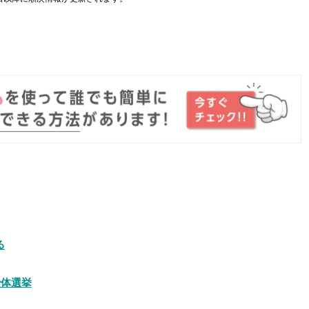
。
る
治体選挙