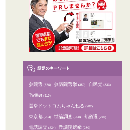
話題のキーワード
参院選
参議院選挙
自民党
(370)
(359)
(333)
Twitter
(313)
選挙ドットコムちゃんねる
(282)
東京都
世論調査
都議選
(264)
(260)
(240)
電話調査
衆議院選挙
(234)
(230)