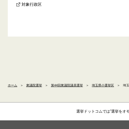
対象行政区
ホーム
＞
衆議院選挙
＞
第44回衆議院議員選挙
＞
埼玉県小選挙区
＞
埼玉
選挙ドットコムでは”選挙をオ