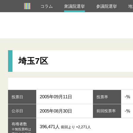
コラム
衆議院選挙
参議院選挙
地
埼玉7区
2005年09月11日
-%
投票日
投票率
2005年08月30日
-%
公示日
前回投票率
有権者数
396,471人
前回より +2,271人
※無投票時は