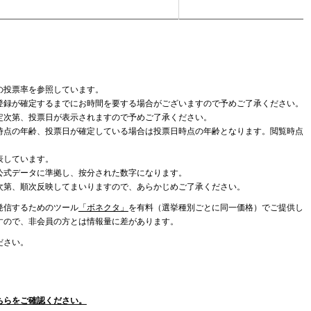
の投票率を参照しています。
登録が確定するまでにお時間を要する場合がございますので予めご了承ください。
定次第、投票日が表示されますので予めご了承ください。
時点の年齢、投票日が確定している場合は投票日時点の年齢となります。閲覧時点
表しています。
公式データに準拠し、按分された数字になります。
次第、順次反映してまいりますので、あらかじめご了承ください。
発信するためのツール
「ボネクタ」
を有料（選挙種別ごとに同一価格）でご提供し
すので、非会員の方とは情報量に差があります。
ださい。
ちらをご確認ください。