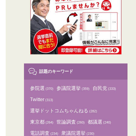
話題のキーワード
参院選
参議院選挙
自民党
(370)
(359)
(333)
Twitter
(313)
選挙ドットコムちゃんねる
(282)
東京都
世論調査
都議選
(264)
(260)
(240)
電話調査
衆議院選挙
(234)
(230)