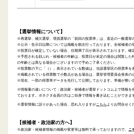
【選挙情報について】
※再選挙、補欠選挙、増員選挙の「前回の投票率」は、直近の一般選挙
※公示・告示日以降については掲載を順次行っております。全候補者の
※投票日が確定していない場合、任期満了日が表示されております。確
※予想される顔ぶれ・候補者の年齢は、投票日が未定の場合は閲覧した
の年齢とは異なる場合がございますので予めご了承ください。
※投票数の下に「（）」表示されている数値は、当該選挙区の得票率を
※掲載されている得票数で小数点がある場合は、選挙管理委員会発表の
※現在、一部の得票率データを先行して公開しております。準備が整い
※情報量の違いについて：政治家・候補者が選挙ドットコム上で情報を
ております。ボネクタ会員の方はご自身で情報を書き込むことができま
※選挙情報に誤りがあった場合、恐れ入りますが
こちら
よりお問合せく
【候補者・政治家の方へ】
※政治家・候補者情報の掲載や変更等は無料で承っておりますので、
こ