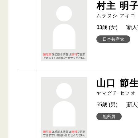
村主 明
ムラヌシ アキコ
33歳 (女)
[新人
日本共産党
山口 節
ヤマグチ セツオ
55歳 (男)
[新人
無所属