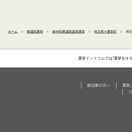
ホーム
＞
衆議院選挙
＞
第44回衆議院議員選挙
＞
埼玉県小選挙区
＞
埼玉
選挙ドットコムでは”選挙をオ
政治家の方へ
選挙