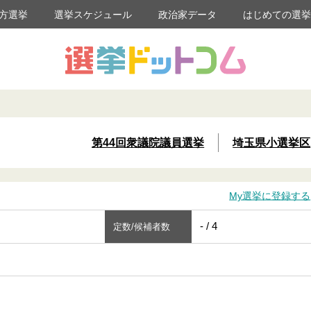
方選挙
選挙スケジュール
政治家データ
はじめての選
第44回衆議院議員選挙
埼玉県小選挙区
My選挙に登録する
- / 4
定数/候補者数