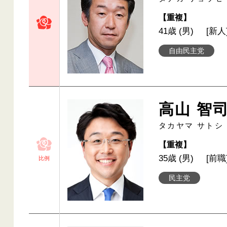
【重複】
41歳 (男)
[新人
自由民主党
高山 智
タカヤマ サトシ
【重複】
35歳 (男)
[前職
比例
民主党