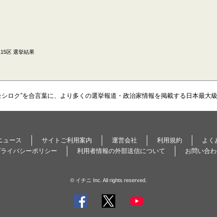
15区 選挙結果
モシロク”を合言葉に、より多くの選挙報道・政治家情報を掲載する日本最大
ニュース
サイトご利用案内
運営会社
利用規約
よく
プライバシーポリシー
利用者情報の外部送信について
お問い合わ
© イチニ Inc. All rights reserved.