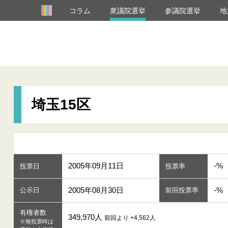
コラム
衆議院選挙
参議院選挙
地
埼玉15区
2005年09月11日
-%
投票日
投票率
2005年08月30日
-%
公示日
前回投票率
有権者数
349,970人
前回より +4,562人
※無投票時は