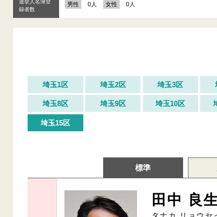
選挙人名簿登
男性
0人
女性
0人
録者数
埼玉1区
埼玉2区
埼玉3区
埼玉8区
埼玉9区
埼玉10区
埼玉15区
標準
田中 良
タナカ リョウセ