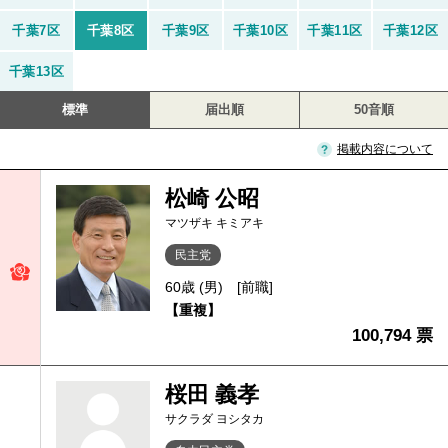
千葉7区
千葉8区
千葉9区
千葉10区
千葉11区
千葉12区
千葉13区
標準
届出順
50音順
掲載内容について
松崎 公昭
マツザキ キミアキ
民主党
60歳 (男)
[前職]
【重複】
100,794 票
桜田 義孝
サクラダ ヨシタカ