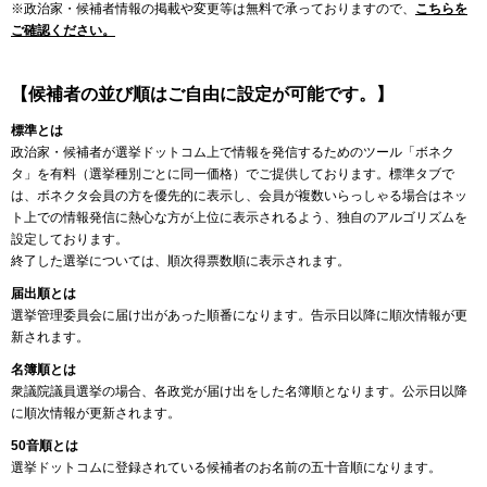
※政治家・候補者情報の掲載や変更等は無料で承っておりますので、
こちらを
ご確認ください。
【候補者の並び順はご自由に設定が可能です。】
標準とは
政治家・候補者が選挙ドットコム上で情報を発信するためのツール「ボネク
タ」を有料（選挙種別ごとに同一価格）でご提供しております。標準タブで
は、ボネクタ会員の方を優先的に表示し、会員が複数いらっしゃる場合はネッ
ト上での情報発信に熱心な方が上位に表示されるよう、独自のアルゴリズムを
設定しております。
終了した選挙については、順次得票数順に表示されます。
届出順とは
選挙管理委員会に届け出があった順番になります。告示日以降に順次情報が更
新されます。
名簿順とは
衆議院議員選挙の場合、各政党が届け出をした名簿順となります。公示日以降
に順次情報が更新されます。
50音順とは
選挙ドットコムに登録されている候補者のお名前の五十音順になります。