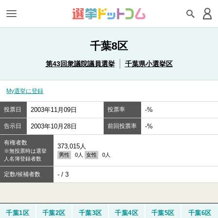
千葉8区
第43回衆議院議員選挙
千葉県小選挙区
My選挙に登録
投票日
2003年11月09日
投票率
-%
告示日
2003年10月28日
前回投票率
-%
有権者数
373,015人
※無投票時は選挙
男性
0人
女性
0人
人名簿登録者数
定数/候補者数
- / 3
千葉1区
千葉2区
千葉3区
千葉4区
千葉5区
千葉6区