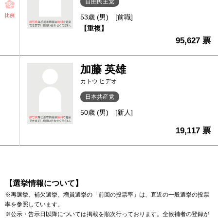
自由民主党
比例
53歳 (男)
[前職]
【重複】
95,627 票
加藤 英雄
カトウ ヒデオ
日本共産党
50歳 (男)
[新人]
19,117 票
【選挙情報について】
※再選挙、補欠選挙、増員選挙の「前回の投票率」は、直近の一般選挙の投票
率を参照しています。
※公示・告示日以降については掲載を順次行っております。全候補者の登録が