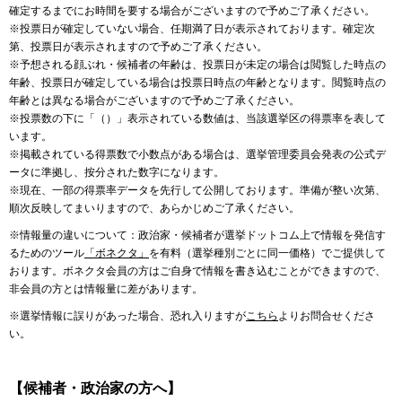
確定するまでにお時間を要する場合がございますので予めご了承ください。
※投票日が確定していない場合、任期満了日が表示されております。確定次
第、投票日が表示されますので予めご了承ください。
※予想される顔ぶれ・候補者の年齢は、投票日が未定の場合は閲覧した時点の
年齢、投票日が確定している場合は投票日時点の年齢となります。閲覧時点の
年齢とは異なる場合がございますので予めご了承ください。
※投票数の下に「（）」表示されている数値は、当該選挙区の得票率を表して
います。
※掲載されている得票数で小数点がある場合は、選挙管理委員会発表の公式デ
ータに準拠し、按分された数字になります。
※現在、一部の得票率データを先行して公開しております。準備が整い次第、
順次反映してまいりますので、あらかじめご了承ください。
※情報量の違いについて：政治家・候補者が選挙ドットコム上で情報を発信す
るためのツール
「ボネクタ」
を有料（選挙種別ごとに同一価格）でご提供して
おります。ボネクタ会員の方はご自身で情報を書き込むことができますので、
非会員の方とは情報量に差があります。
※選挙情報に誤りがあった場合、恐れ入りますが
こちら
よりお問合せくださ
い。
【候補者・政治家の方へ】