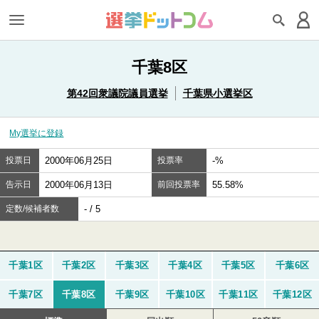
千葉8区
第42回衆議院議員選挙
千葉県小選挙区
My選挙に登録
投票日
2000年06月25日
投票率
-%
告示日
2000年06月13日
前回投票率
55.58%
定数/候補者数
- / 5
千葉1区
千葉2区
千葉3区
千葉4区
千葉5区
千葉6区
千葉7区
千葉8区
千葉9区
千葉10区
千葉11区
千葉12区