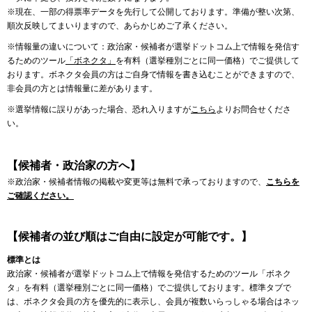
※現在、一部の得票率データを先行して公開しております。準備が整い次第、
順次反映してまいりますので、あらかじめご了承ください。
※情報量の違いについて：政治家・候補者が選挙ドットコム上で情報を発信す
るためのツール
「ボネクタ」
を有料（選挙種別ごとに同一価格）でご提供して
おります。ボネクタ会員の方はご自身で情報を書き込むことができますので、
非会員の方とは情報量に差があります。
※選挙情報に誤りがあった場合、恐れ入りますが
こちら
よりお問合せくださ
い。
【候補者・政治家の方へ】
※政治家・候補者情報の掲載や変更等は無料で承っておりますので、
こちらを
ご確認ください。
【候補者の並び順はご自由に設定が可能です。】
標準とは
政治家・候補者が選挙ドットコム上で情報を発信するためのツール「ボネク
タ」を有料（選挙種別ごとに同一価格）でご提供しております。標準タブで
は、ボネクタ会員の方を優先的に表示し、会員が複数いらっしゃる場合はネッ