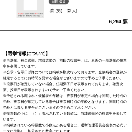
自由連合
-歳 (男)
[新人]
6,294 票
【選挙情報について】
※再選挙、補欠選挙、増員選挙の「前回の投票率」は、直近の一般選挙の投票
率を参照しています。
※公示・告示日以降については掲載を順次行っております。全候補者の登録が
確定するまでにお時間を要する場合がございますので予めご了承ください。
※投票日が確定していない場合、任期満了日が表示されております。確定次
第、投票日が表示されますので予めご了承ください。
※予想される顔ぶれ・候補者の年齢は、投票日が未定の場合は閲覧した時点の
年齢、投票日が確定している場合は投票日時点の年齢となります。閲覧時点の
年齢とは異なる場合がございますので予めご了承ください。
※投票数の下に「（）」表示されている数値は、当該選挙区の得票率を表して
います。
※掲載されている得票数で小数点がある場合は、選挙管理委員会発表の公式デ
ータに準拠し、按分された数字になります。