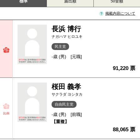
標準
届出順
50音順
掲載内容について
長浜 博行
ナガハマ ヒロユキ
民主党
-歳 (男)
[元職]
91,220 票
桜田 義孝
サクラダ ヨシタカ
自由民主党
比例
-歳 (男)
[前職]
【重複】
88,065 票