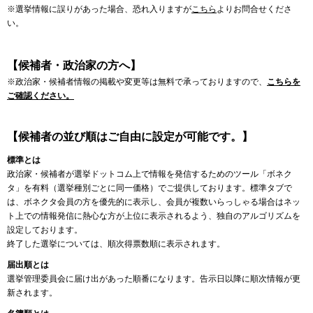
※選挙情報に誤りがあった場合、恐れ入りますが
こちら
よりお問合せくださ
い。
【候補者・政治家の方へ】
※政治家・候補者情報の掲載や変更等は無料で承っておりますので、
こちらを
ご確認ください。
【候補者の並び順はご自由に設定が可能です。】
標準とは
政治家・候補者が選挙ドットコム上で情報を発信するためのツール「ボネク
タ」を有料（選挙種別ごとに同一価格）でご提供しております。標準タブで
は、ボネクタ会員の方を優先的に表示し、会員が複数いらっしゃる場合はネッ
ト上での情報発信に熱心な方が上位に表示されるよう、独自のアルゴリズムを
設定しております。
終了した選挙については、順次得票数順に表示されます。
届出順とは
選挙管理委員会に届け出があった順番になります。告示日以降に順次情報が更
新されます。